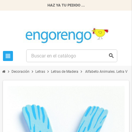
HAZ YA TU PEDIDO ...
view_headline
search
chevron_right
chevron_right
chevron_right
chevron_right
Decoración
Letras
Letras de Madera
Alfabeto Animales. Letra V