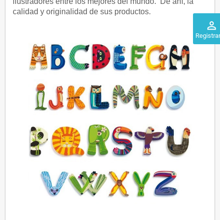
ilustradores entre los mejores del mundo. De ahí, la
calidad y originalidad de sus productos.
perm_identity
Registra