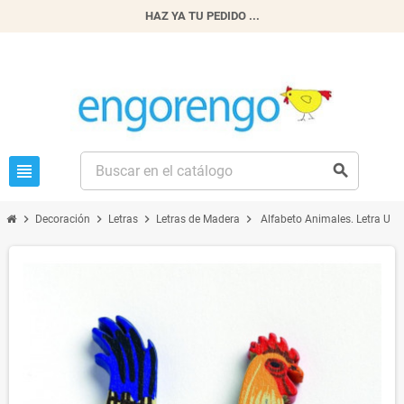
HAZ YA TU PEDIDO ...
view_headline
search
chevron_right
chevron_right
chevron_right
chevron_right
Decoración
Letras
Letras de Madera
Alfabeto Animales. Letra U