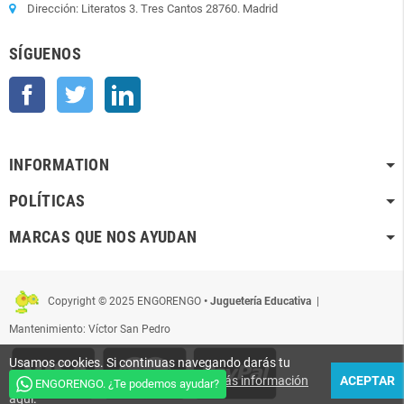
Dirección: Literatos 3. Tres Cantos 28760. Madrid
SÍGUENOS
Facebook
Twitter
LinkedIn
INFORMATION
POLÍTICAS
MARCAS QUE NOS AYUDAN
Copyright © 2025 ENGORENGO
• Juguetería Educativa
|
Mantenimiento: Víctor San Pedro
Usamos cookies. Si continuas navegando darás tu
conformidad para que sean usadas.
Más información
ACEPTAR
ENGORENGO. ¿Te podemos ayudar?
aquí
.