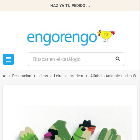
HAZ YA TU PEDIDO ...
view_headline
search
chevron_right
chevron_right
chevron_right
chevron_right
Decoración
Letras
Letras de Madera
Alfabeto Animales. Letra W