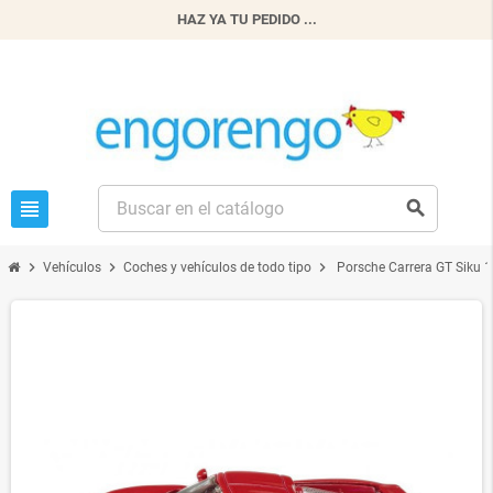
HAZ YA TU PEDIDO ...
view_headline
search
chevron_right
chevron_right
chevron_right
Vehículos
Coches y vehículos de todo tipo
Porsche Carrera GT Siku 