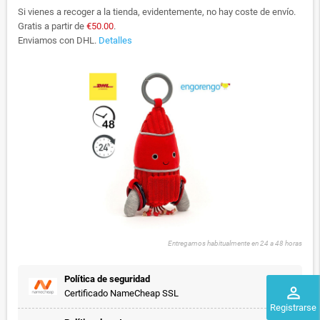
Si vienes a recoger a la tienda, evidentemente, no hay coste de envío.
Gratis a partir de
€50.00
.
Enviamos con DHL.
Detalles
Entregamos habitualmente en 24 a 48 horas
Política de seguridad
perm_identity
Certificado NameCheap SSL
Registrarse