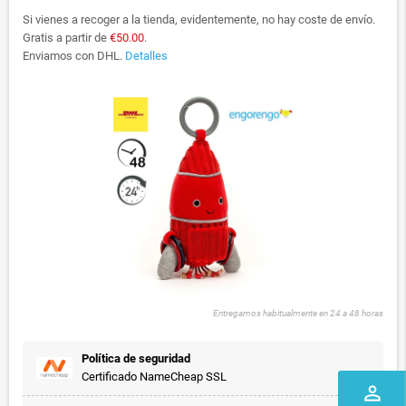
Si vienes a recoger a la tienda, evidentemente, no hay coste de envío.
Gratis a partir de
€50.00
.
Enviamos con DHL.
Detalles
Entregamos habitualmente en 24 a 48 horas
Política de seguridad
Certificado NameCheap SSL
perm_identity