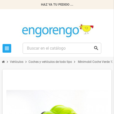
HAZ YA TU PEDIDO ...
view_headline
search
chevron_right
chevron_right
chevron_right
Vehículos
Coches y vehículos de todo tipo
Minimobil Coche Verde 1