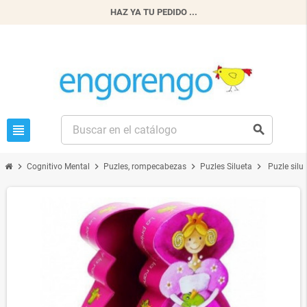
HAZ YA TU PEDIDO ...
view_headline
search
chevron_right
chevron_right
chevron_right
chevron_right
Cognitivo Mental
Puzles, rompecabezas
Puzles Silueta
Puzle silu