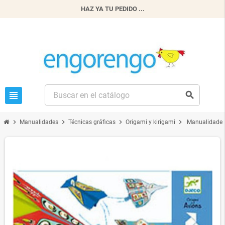
HAZ YA TU PEDIDO ...
view_headline
search
chevron_right
chevron_right
chevron_right
chevron_right
Manualidades
Técnicas gráficas
Origami y kirigami
Manualidades