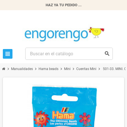
HAZ YA TU PEDIDO ...
view_headline
search
chevron_right
chevron_right
chevron_right
chevron_right
chevron_right
Manualidades
Hama beads
Mini
Cuentas Mini
501-33. MINI. C