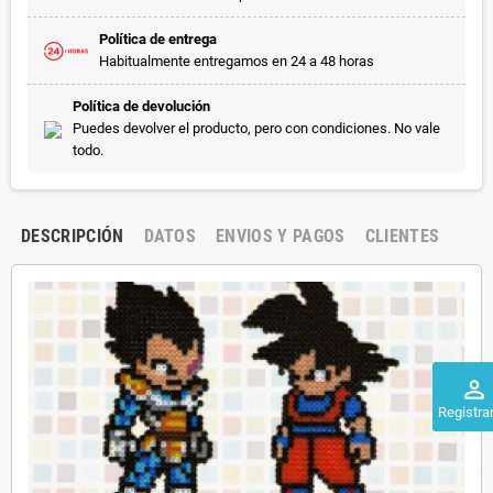
Política de entrega
Habitualmente entregamos en 24 a 48 horas
Política de devolución
Puedes devolver el producto, pero con condiciones. No vale
todo.
DESCRIPCIÓN
DATOS
ENVIOS Y PAGOS
CLIENTES
perm_identity
Registra