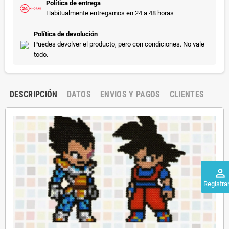
Política de entrega
Habitualmente entregamos en 24 a 48 horas
Política de devolución
Puedes devolver el producto, pero con condiciones. No vale
todo.
DESCRIPCIÓN
DATOS
ENVIOS Y PAGOS
CLIENTES
perm_identity
Registra