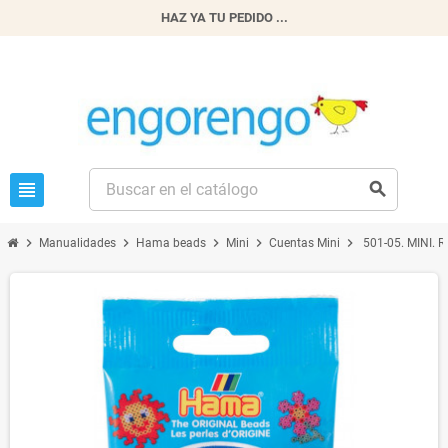
HAZ YA TU PEDIDO ...
view_headline
search
chevron_right
chevron_right
chevron_right
chevron_right
chevron_right
Manualidades
Hama beads
Mini
Cuentas Mini
501-05. MINI. R