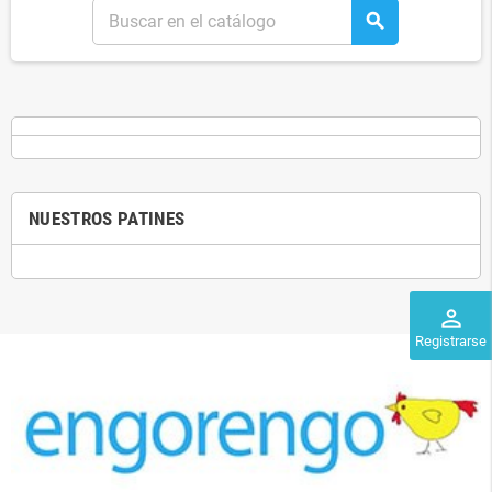
search
NUESTROS PATINES
perm_identity
Registrarse