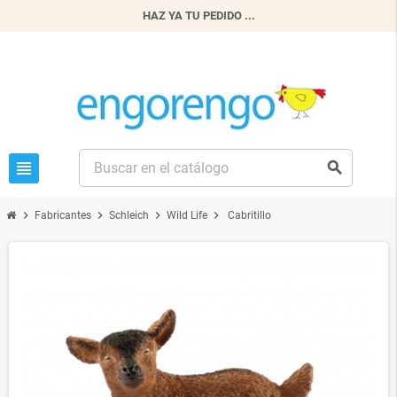
HAZ YA TU PEDIDO ...
view_headline
search
chevron_right
chevron_right
chevron_right
chevron_right
Fabricantes
Schleich
Wild Life
Cabritillo