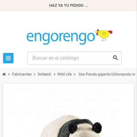
HAZ YA TU PEDIDO ...
view_headline
search
chevron_right
chevron_right
chevron_right
chevron_right
Fabricantes
Schleich
Wild Life
Oso Panda gigante (Ailuropoda me