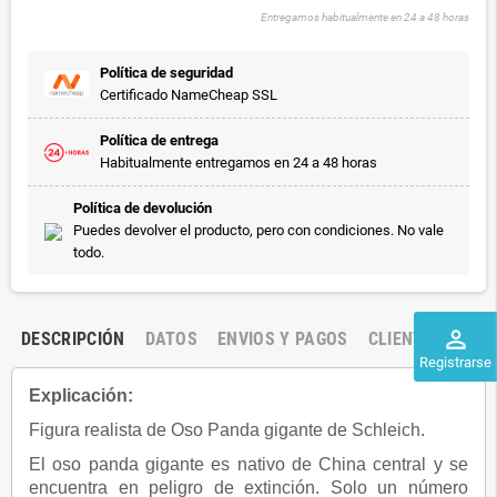
Entregamos habitualmente en 24 a 48 horas
Política de seguridad
Certificado NameCheap SSL
Política de entrega
Habitualmente entregamos en 24 a 48 horas
Política de devolución
Puedes devolver el producto, pero con condiciones. No vale
todo.
perm_identity
DESCRIPCIÓN
DATOS
ENVIOS Y PAGOS
CLIENTES
Registrarse
Explicación:
Figura realista de Oso Panda gigante de Schleich.
El oso panda gigante es nativo de China central y se
encuentra en peligro de extinción. Solo un número