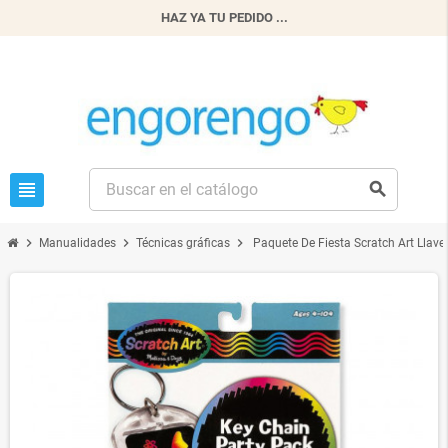
HAZ YA TU PEDIDO ...
view_headline
search
chevron_right
chevron_right
chevron_right
Manualidades
Técnicas gráficas
Paquete De Fiesta Scratch Art Llave