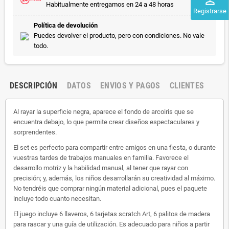
perm_identity
Habitualmente entregamos en 24 a 48 horas
Registrarse
Política de devolución
Puedes devolver el producto, pero con condiciones. No vale
todo.
DESCRIPCIÓN
DATOS
ENVIOS Y PAGOS
CLIENTES
Al rayar la superficie negra, aparece el fondo de arcoiris que se
encuentra debajo, lo que permite crear diseños espectaculares y
sorprendentes.
El set es perfecto para compartir entre amigos en una fiesta, o durante
vuestras tardes de trabajos manuales en familia. Favorece el
desarrollo motriz y la habilidad manual, al tener que rayar con
precisión; y, además, los niños desarrollarán su creatividad al máximo.
No tendréis que comprar ningún material adicional, pues el paquete
incluye todo cuanto necesitan.
El juego incluye 6 llaveros, 6 tarjetas scratch Art, 6 palitos de madera
para rascar y una guía de utilización. Es adecuado para niños a partir