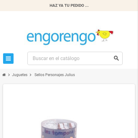
HAZ YA TU PEDIDO ...
view_headline
search
chevron_right
chevron_right
Juguetes
Sellos Personajes Julius