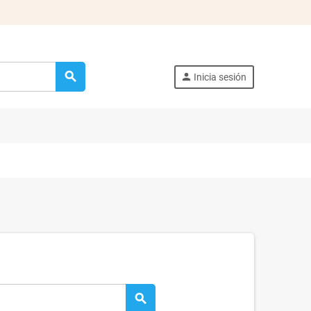
search
person
Inicia sesión
search