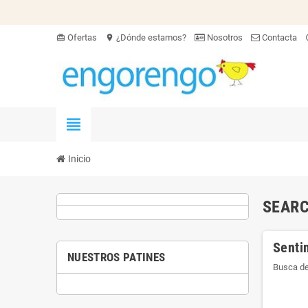
Ofertas
¿Dónde estamos?
Nosotros
Contacta
card_giftcard
location_on
hel
view_headline
Inicio
SEARC
Senti
NUESTROS PATINES
Busca de