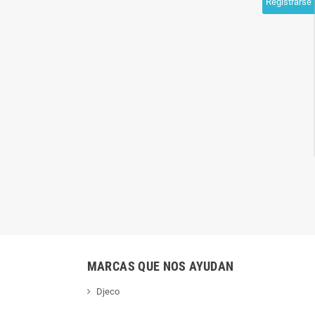
Registrarse
FIERAS ENJAULADAS
PEQUEÑO ZAR Y EL BOSQUE
ANIMADO
MARCAS QUE NOS AYUDAN
Djeco