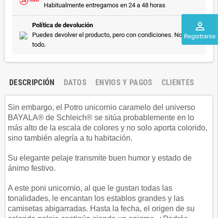
Habitualmente entregamos en 24 a 48 horas
perm_identity
Política de devolución
Puedes devolver el producto, pero con condiciones. No vale
Registrarse
todo.
DESCRIPCIÓN
DATOS
ENVIOS Y PAGOS
CLIENTES
Sin embargo, el Potro unicornio caramelo del universo
BAYALA® de Schleich® se sitúa probablemente en lo
más alto de la escala de colores y no solo aporta colorido,
sino también alegría a tu habitación.
Su elegante pelaje transmite buen humor y estado de
ánimo festivo.
A este poni unicornio, al que le gustan todas las
tonalidades, le encantan los establos grandes y las
camisetas abigarradas. Hasta la fecha, el origen de su