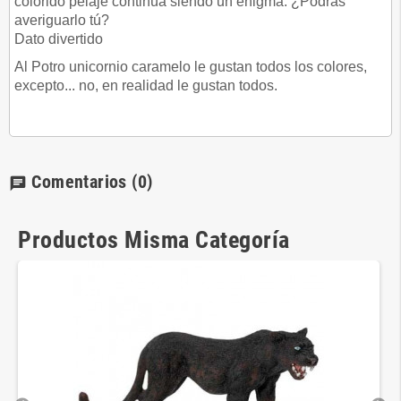
colorido pelaje continúa siendo un enigma. ¿Podrás
averiguarlo tú?
Dato divertido
Al Potro unicornio caramelo le gustan todos los colores,
excepto... no, en realidad le gustan todos.
Comentarios
(0)
chat
Productos Misma Categoría