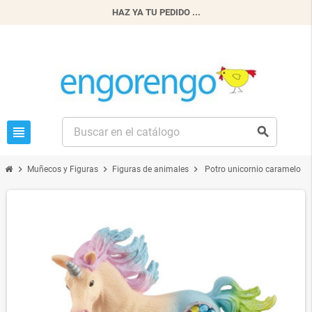
HAZ YA TU PEDIDO ...
view_headline
search
chevron_right
chevron_right
chevron_right
Muñecos y Figuras
Figuras de animales
Potro unicornio caramelo