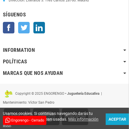
Dirección: Literatos 3. Tres Cantos 28760. Madrid
SÍGUENOS
Facebook
Twitter
LinkedIn
INFORMATION
POLÍTICAS
MARCAS QUE NOS AYUDAN
Copyright © 2025 ENGORENGO
• Juguetería Educativa
|
Mantenimiento: Víctor San Pedro
Usamos cookies. Si continuas navegando darás tu
conformidad para que sean usadas.
Más información
ACEPTAR
Engorengo - Cerrado
aquí
.