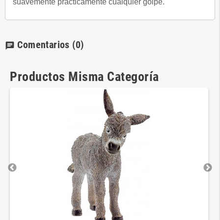
suavemente prácticamente cualquier golpe.
Comentarios
(0)
chat
Productos Misma Categoría