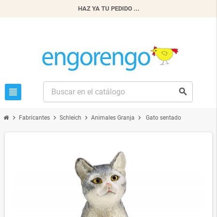
HAZ YA TU PEDIDO ...
view_headline
search
chevron_right
chevron_right
chevron_right
chevron_right
Fabricantes
Schleich
Animales Granja
Gato sentado