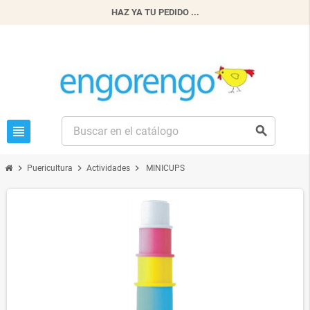
HAZ YA TU PEDIDO ...
view_headline
search
chevron_right
chevron_right
chevron_right
Puericultura
Actividades
MINICUPS