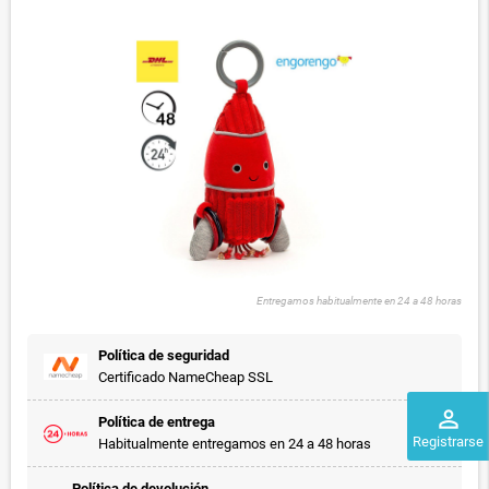
Entregamos habitualmente en 24 a 48 horas
Política de seguridad
Certificado NameCheap SSL
perm_identity
Política de entrega
Registrarse
Habitualmente entregamos en 24 a 48 horas
Política de devolución