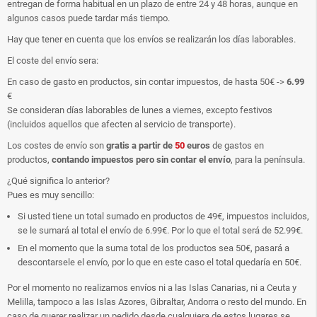
entregan de forma habitual en un plazo de entre 24 y 48 horas, aunque en
algunos casos puede tardar más tiempo.
Hay que tener en cuenta que los envíos se realizarán los días laborables.
El coste del envío sera:
En caso de gasto en productos, sin contar impuestos, de hasta 50€ ->
6.99
€
Se consideran días laborables de lunes a viernes, excepto festivos
(incluidos aquellos que afecten al servicio de transporte).
Los costes de envío son
gratis
a partir de
50
euros
de gastos en
productos,
contando impuestos pero sin contar el envío
, para la península.
¿Qué significa lo anterior?
Pues es muy sencillo:
Si usted tiene un total sumado en productos de 49€, impuestos incluidos,
se le sumará al total el envío de 6.99€. Por lo que el total será de 52.99€.
En el momento que la suma total de los productos sea 50€, pasará a
descontarsele el envío, por lo que en este caso el total quedaría en 50€.
Por el momento no realizamos envíos ni a las Islas Canarias, ni a Ceuta y
Melilla, tampoco a las Islas Azores, Gibraltar, Andorra o resto del mundo. En
caso de querer realizar un pedido desde cualquiera de estos lugares se