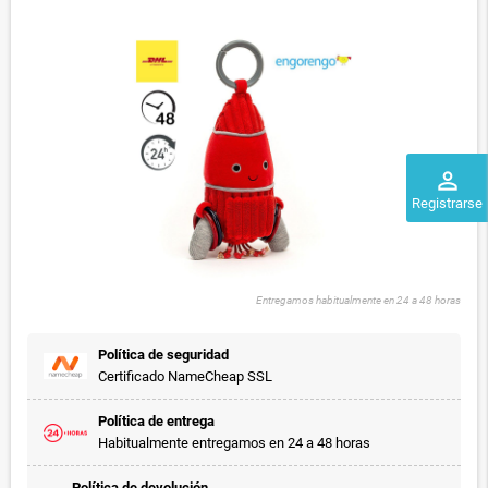
perm_identity
Registrarse
Entregamos habitualmente en 24 a 48 horas
Política de seguridad
Certificado NameCheap SSL
Política de entrega
Habitualmente entregamos en 24 a 48 horas
Política de devolución