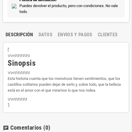
Puedes devolver el producto, pero con condiciones. No vale
todo.
DESCRIPCIÓN
DATOS
ENVIOS Y PAGOS
CLIENTES
['
\r\n\t\t\t\t\t\t
Sinopsis
\r\n\t\t\t\t\t\t
Esta historia cuenta que los monstruos tienen sentimientos, que los
castillos solitarios pueden dejar de serlo y, sobre todo, que la belleza
está en el amor con el que miramos lo que nos rodea.
\r\n\t\t\t\t\t
']
Comentarios
(0)
chat