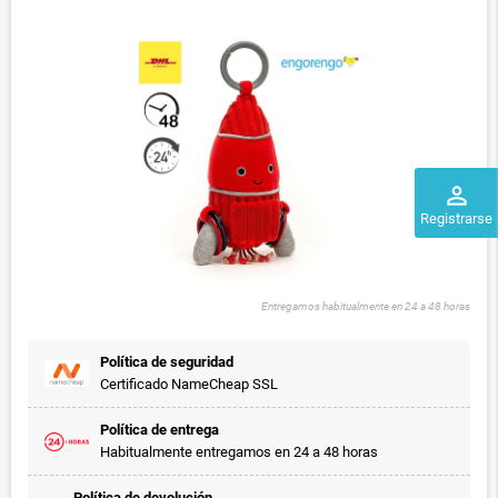
perm_identity
Registrarse
Entregamos habitualmente en 24 a 48 horas
Política de seguridad
Certificado NameCheap SSL
Política de entrega
Habitualmente entregamos en 24 a 48 horas
Política de devolución