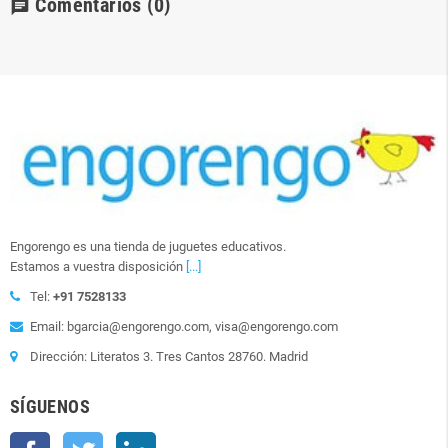
Comentarios
(0)
chat
Engorengo es una tienda de juguetes educativos.
Estamos a vuestra disposición
[...]
Tel:
+91 7528133
Email: bgarcia@engorengo.com, visa@engorengo.com
Dirección: Literatos 3. Tres Cantos 28760. Madrid
SÍGUENOS
Facebook
Twitter
LinkedIn