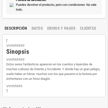
Puedes devolver el producto, pero con condiciones. No vale
todo.
DESCRIPCIÓN
DATOS
ENVIOS Y PAGOS
CLIENTES
['
\r\n\t\t\t\t\t\t
Sinopsis
\r\n\t\t\t\t\t\t
Estos seres fantásticos aparecen en los cuentos y leyendas de
muchas culturas de Oriente y Occidente. Y donde hay un gran peligro,
suele haber un héroe: muchos son los que pasaron a la historia por
enfrentarse con un feroz dragón.
\r\n\t\t\t\t\t
']