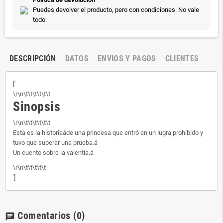
Puedes devolver el producto, pero con condiciones. No vale
todo.
DESCRIPCIÓN
DATOS
ENVIOS Y PAGOS
CLIENTES
['
\r\n\t\t\t\t\t\t
Sinopsis
\r\n\t\t\t\t\t\t
Esta es la historiaáde una princesa que entró en un lugra prohibido y
tuvo que superar una prueba.á
Un cuento sobre la valentía.á
\r\n\t\t\t\t\t
']
Comentarios
(0)
chat