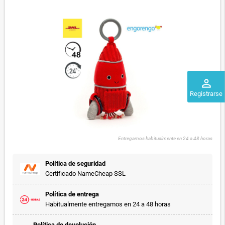
perm_identity
Registrarse
Entregamos habitualmente en 24 a 48 horas
Política de seguridad
Certificado NameCheap SSL
Política de entrega
Habitualmente entregamos en 24 a 48 horas
Política de devolución