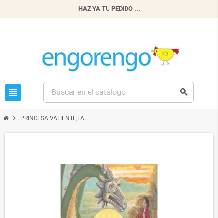
HAZ YA TU PEDIDO ...
view_headline
search
chevron_right
PRINCESA VALIENTE,LA