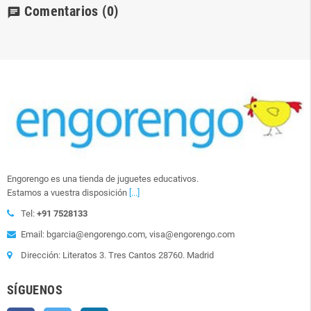
Comentarios
(0)
chat
Engorengo es una tienda de juguetes educativos.
Estamos a vuestra disposición
[...]
Tel:
+91 7528133
Email: bgarcia@engorengo.com, visa@engorengo.com
Dirección: Literatos 3. Tres Cantos 28760. Madrid
SÍGUENOS