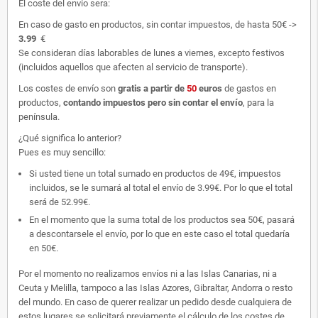
El coste del envío sera:
En caso de gasto en productos, sin contar impuestos, de hasta 50€ ->
3.99
€
Se consideran días laborables de lunes a viernes, excepto festivos
(incluidos aquellos que afecten al servicio de transporte).
Los costes de envío son
gratis
a partir de
50
euros
de gastos en
productos,
contando impuestos pero sin contar el envío
, para la
península.
¿Qué significa lo anterior?
Pues es muy sencillo:
Si usted tiene un total sumado en productos de 49€, impuestos
incluidos, se le sumará al total el envío de 3.99€. Por lo que el total
será de 52.99€.
En el momento que la suma total de los productos sea 50€, pasará
a descontarsele el envío, por lo que en este caso el total quedaría
en 50€.
Por el momento no realizamos envíos ni a las Islas Canarias, ni a
Ceuta y Melilla, tampoco a las Islas Azores, Gibraltar, Andorra o resto
del mundo. En caso de querer realizar un pedido desde cualquiera de
estos lugares se solicitará previamente el cálculo de los costes de