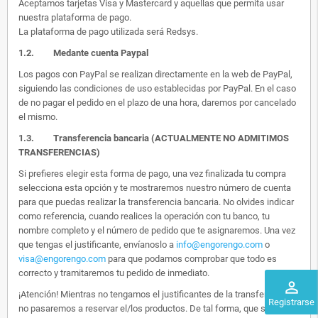
Aceptamos tarjetas Visa y Mastercard y aquellas que permita usar
nuestra plataforma de pago.
La plataforma de pago utilizada será Redsys.
1.2.
Medante cuenta Paypal
Los pagos con PayPal se realizan directamente en la web de PayPal,
siguiendo las condiciones de uso establecidas por PayPal. En el caso
de no pagar el pedido en el plazo de una hora, daremos por cancelado
el mismo.
1.3. Transferencia bancaria (ACTUALMENTE NO ADMITIMOS
TRANSFERENCIAS)
Si prefieres elegir esta forma de pago, una vez finalizada tu compra
selecciona esta opción y te mostraremos nuestro número de cuenta
para que puedas realizar la transferencia bancaria. No olvides indicar
como referencia, cuando realices la operación con tu banco, tu
nombre completo y el número de pedido que te asignaremos. Una vez
que tengas el justificante, envíanoslo a
info@engorengo.com
o
visa@engorengo.com
para que podamos comprobar que todo es
correcto y tramitaremos tu pedido de inmediato.
perm_identity
¡Atención! Mientras no tengamos el justificantes de la transferencia,
Registrarse
no pasaremos a reservar el/los productos. De tal forma, que si alguien