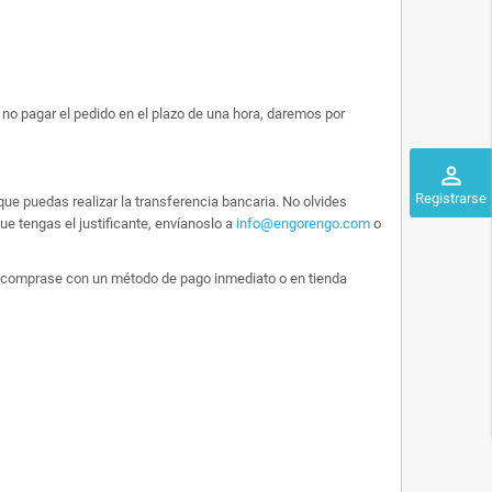
no pagar el pedido en el plazo de una hora, daremos por
perm_identity
Registrarse
ue puedas realizar la transferencia bancaria. No olvides
e tengas el justificante, envíanoslo a
info@engorengo.com
o
 lo comprase con un método de pago inmediato o en tienda