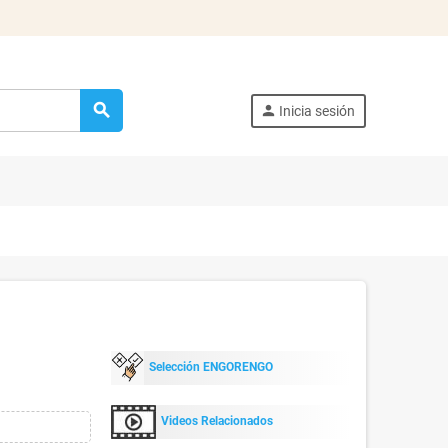
search
person
Inicia sesión
Selección ENGORENGO
Videos Relacionados