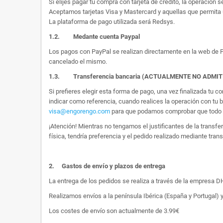
Si elijes pagar tu compra con tarjeta de crédito, la operación s
Aceptamos tarjetas Visa y Mastercard y aquellas que permita 
La plataforma de pago utilizada será Redsys.
1.2.
Medante cuenta Paypal
Los pagos con PayPal se realizan directamente en la web de Pa
cancelado el mismo.
1.3. Transferencia bancaria (ACTUALMENTE NO ADMI
Si prefieres elegir esta forma de pago, una vez finalizada tu
indicar como referencia, cuando realices la operación con tu 
visa@engorengo.com
para que podamos comprobar que todo es
¡Atención! Mientras no tengamos el justificantes de la transf
física, tendría preferencia y el pedido realizado mediante tran
2.
Gastos de envío y plazos de entrega
La entrega de los pedidos se realiza a través de la empresa DHL
Realizamos envíos a la península Ibérica (España y Portugal) y
Los costes de envío son actualmente de 3.99€