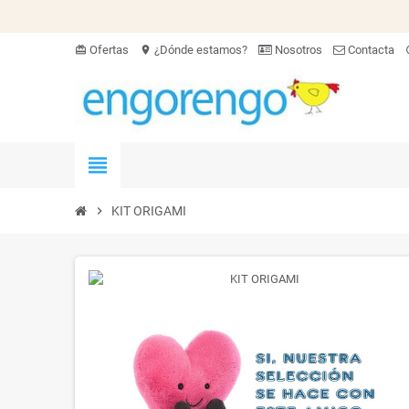
Ofertas
¿Dónde estamos?
Nosotros
Contacta
card_giftcard
location_on
hel
view_headline
chevron_right
KIT ORIGAMI