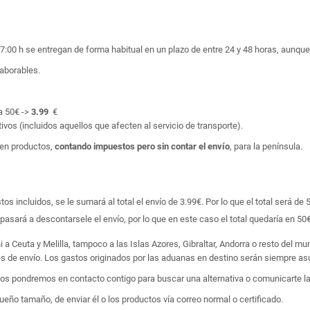
17:00 h se entregan de forma habitual en un plazo de entre 24 y 48 horas, aunq
laborables.
a 50€ ->
3.99
€
ivos (incluidos aquellos que afecten al servicio de transporte).
en productos,
contando impuestos pero sin contar el envío
, para la península.
 incluidos, se le sumará al total el envío de 3.99€. Por lo que el total será de 
asará a descontarsele el envío, por lo que en este caso el total quedaría en 50€
i a Ceuta y Melilla, tampoco a las Islas Azores, Gibraltar, Andorra o resto del m
tes de envío. Los gastos originados por las aduanas en destino serán siempre asu
 nos pondremos en contacto contigo para buscar una alternativa o comunicarte la
ño tamaño, de enviar él o los productos vía correo normal o certificado.