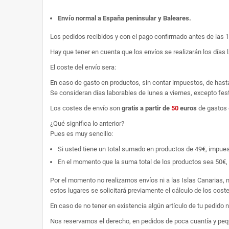
Envío normal a España peninsular y Baleares
.
Los pedidos recibidos y con el pago confirmado antes de las 
Hay que tener en cuenta que los envíos se realizarán los días 
El coste del envío sera:
En caso de gasto en productos, sin contar impuestos, de hast
Se consideran días laborables de lunes a viernes, excepto fest
Los costes de envío son
gratis
a partir de
50
euros
de gastos 
¿Qué significa lo anterior?
Pues es muy sencillo:
Si usted tiene un total sumado en productos de 49€, impuestos
En el momento que la suma total de los productos sea 50€, p
Por el momento no realizamos envíos ni a las Islas Canarias, n
estos lugares se solicitará previamente el cálculo de los cos
En caso de no tener en existencia algún artículo de tu pedido
Nos reservamos el derecho, en pedidos de poca cuantía y peque