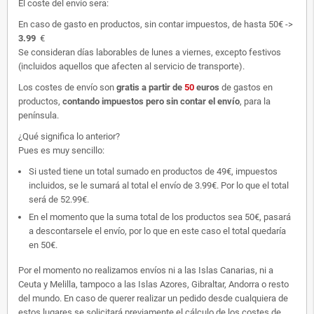
El coste del envío sera:
En caso de gasto en productos, sin contar impuestos, de hasta 50€ ->
3.99
€
Se consideran días laborables de lunes a viernes, excepto festivos
(incluidos aquellos que afecten al servicio de transporte).
Los costes de envío son
gratis
a partir de
50
euros
de gastos en
productos,
contando impuestos pero sin contar el envío
, para la
península.
¿Qué significa lo anterior?
Pues es muy sencillo:
Si usted tiene un total sumado en productos de 49€, impuestos
incluidos, se le sumará al total el envío de 3.99€. Por lo que el total
será de 52.99€.
En el momento que la suma total de los productos sea 50€, pasará
a descontarsele el envío, por lo que en este caso el total quedaría
en 50€.
Por el momento no realizamos envíos ni a las Islas Canarias, ni a
Ceuta y Melilla, tampoco a las Islas Azores, Gibraltar, Andorra o resto
del mundo. En caso de querer realizar un pedido desde cualquiera de
estos lugares se solicitará previamente el cálculo de los costes de