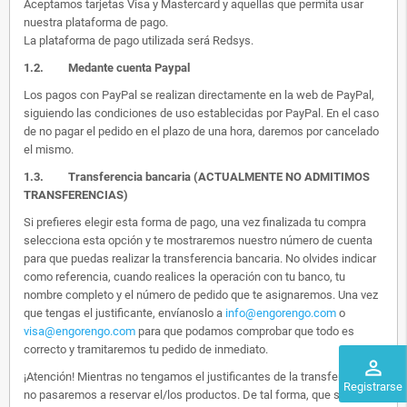
Aceptamos tarjetas Visa y Mastercard y aquellas que permita usar
nuestra plataforma de pago.
La plataforma de pago utilizada será Redsys.
1.2.
Medante cuenta Paypal
Los pagos con PayPal se realizan directamente en la web de PayPal,
siguiendo las condiciones de uso establecidas por PayPal. En el caso
de no pagar el pedido en el plazo de una hora, daremos por cancelado
el mismo.
1.3. Transferencia bancaria (ACTUALMENTE NO ADMITIMOS
TRANSFERENCIAS)
Si prefieres elegir esta forma de pago, una vez finalizada tu compra
selecciona esta opción y te mostraremos nuestro número de cuenta
para que puedas realizar la transferencia bancaria. No olvides indicar
como referencia, cuando realices la operación con tu banco, tu
nombre completo y el número de pedido que te asignaremos. Una vez
que tengas el justificante, envíanoslo a
info@engorengo.com
o
visa@engorengo.com
para que podamos comprobar que todo es
correcto y tramitaremos tu pedido de inmediato.
perm_identity
¡Atención! Mientras no tengamos el justificantes de la transferencia,
Registrarse
no pasaremos a reservar el/los productos. De tal forma, que si alguien