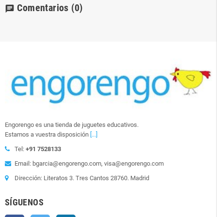
Comentarios
(0)
chat
Engorengo es una tienda de juguetes educativos.
Estamos a vuestra disposición
[...]
Tel:
+91 7528133
Email: bgarcia@engorengo.com, visa@engorengo.com
Dirección: Literatos 3. Tres Cantos 28760. Madrid
SÍGUENOS