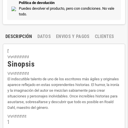
Política de devolución
Puedes devolver el producto, pero con condiciones. No vale
todo.
DESCRIPCIÓN
DATOS
ENVIOS Y PAGOS
CLIENTES
['
\r\n\t\t\t\t\t\t
Sinopsis
\r\n\t\t\t\t\t\t
El indiscutible talento de uno de los escritores más ágiles y originales
aparece reflejado en estas sorprendentes historias. El humor, la ironía
y la imaginación del autor se mezclan sabiamente para crear
situaciones y personajes inolvidables. Once increíbles historias para
asustarse, sobresaltarse y descubrir que todo es posible en Roald
Dahl, maestro del género.
\r\n\t\t\t\t\t
']