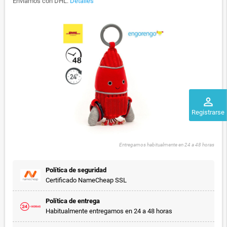
Enviamos con DHL.
Detalles
perm_identity
Registrarse
Entregamos habitualmente en 24 a 48 horas
Política de seguridad
Certificado NameCheap SSL
Política de entrega
Habitualmente entregamos en 24 a 48 horas