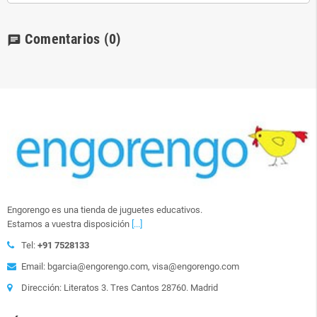
Comentarios
(0)
chat
Engorengo es una tienda de juguetes educativos.
Estamos a vuestra disposición
[...]
Tel:
+91 7528133
Email: bgarcia@engorengo.com, visa@engorengo.com
Dirección: Literatos 3. Tres Cantos 28760. Madrid