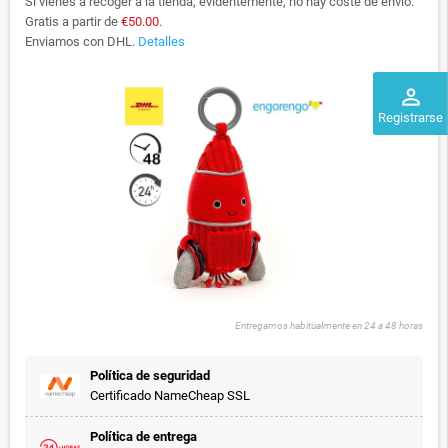
Si vienes a recoger a la tienda, evidentemente, no hay coste de envío.
Gratis a partir de
€50.00
.
Enviamos con DHL.
Detalles
perm_identity
Registrarse
Entregamos habitualmente en 24 a 48 horas
Política de seguridad
Certificado NameCheap SSL
Política de entrega