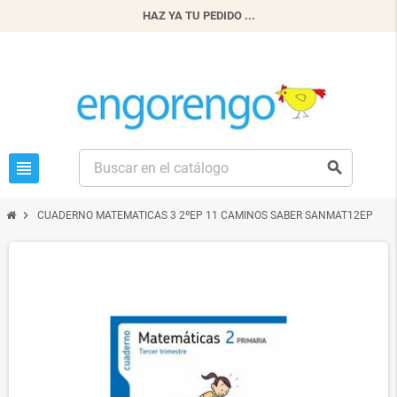
HAZ YA TU PEDIDO ...
view_headline
search
chevron_right
CUADERNO MATEMATICAS 3 2ºEP 11 CAMINOS SABER SANMAT12EP