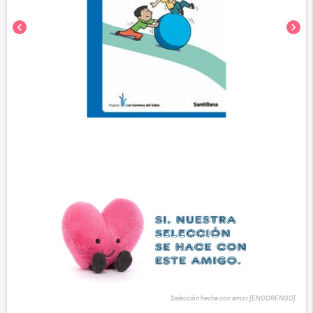
chevron_left
chevron_right
Selección hecha con amor [ENGORENGO]