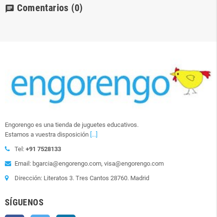
Comentarios
(0)
chat
Engorengo es una tienda de juguetes educativos.
Estamos a vuestra disposición
[...]
Tel:
+91 7528133
Email: bgarcia@engorengo.com, visa@engorengo.com
Dirección: Literatos 3. Tres Cantos 28760. Madrid
SÍGUENOS