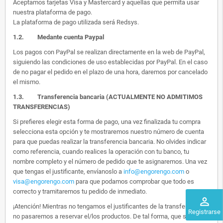
Aceptamos tarjetas Visa y Mastercard y aquellas que permita usar
nuestra plataforma de pago.
La plataforma de pago utilizada será Redsys.
1.2.
Medante cuenta Paypal
Los pagos con PayPal se realizan directamente en la web de PayPal,
siguiendo las condiciones de uso establecidas por PayPal. En el caso
de no pagar el pedido en el plazo de una hora, daremos por cancelado
el mismo.
1.3. Transferencia bancaria (ACTUALMENTE NO ADMITIMOS
TRANSFERENCIAS)
Si prefieres elegir esta forma de pago, una vez finalizada tu compra
selecciona esta opción y te mostraremos nuestro número de cuenta
para que puedas realizar la transferencia bancaria. No olvides indicar
como referencia, cuando realices la operación con tu banco, tu
nombre completo y el número de pedido que te asignaremos. Una vez
que tengas el justificante, envíanoslo a
info@engorengo.com
o
visa@engorengo.com
para que podamos comprobar que todo es
correcto y tramitaremos tu pedido de inmediato.
perm_identity
¡Atención! Mientras no tengamos el justificantes de la transferencia,
Registrarse
no pasaremos a reservar el/los productos. De tal forma, que si alguien