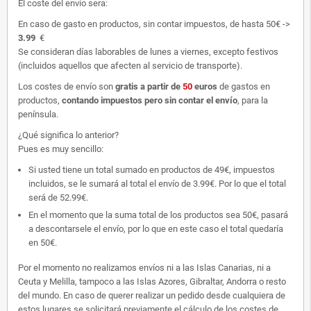
El coste del envío sera:
En caso de gasto en productos, sin contar impuestos, de hasta 50€ ->
3.99
€
Se consideran días laborables de lunes a viernes, excepto festivos
(incluidos aquellos que afecten al servicio de transporte).
Los costes de envío son
gratis
a partir de
50
euros
de gastos en
productos,
contando impuestos pero sin contar el envío
, para la
península.
¿Qué significa lo anterior?
Pues es muy sencillo:
Si usted tiene un total sumado en productos de 49€, impuestos
incluidos, se le sumará al total el envío de 3.99€. Por lo que el total
será de 52.99€.
En el momento que la suma total de los productos sea 50€, pasará
a descontarsele el envío, por lo que en este caso el total quedaría
en 50€.
Por el momento no realizamos envíos ni a las Islas Canarias, ni a
Ceuta y Melilla, tampoco a las Islas Azores, Gibraltar, Andorra o resto
del mundo. En caso de querer realizar un pedido desde cualquiera de
estos lugares se solicitará previamente el cálculo de los costes de