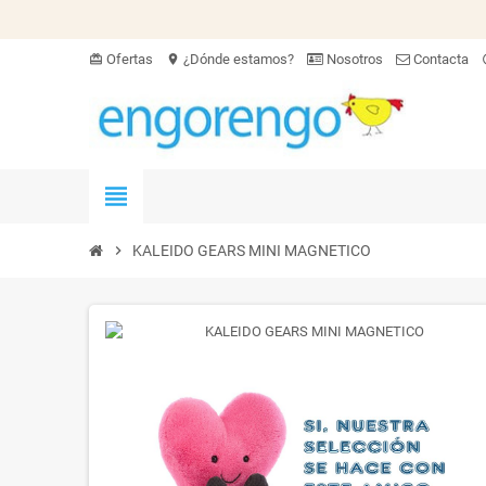
Ofertas
¿Dónde estamos?
Nosotros
Contacta
card_giftcard
location_on
hel
view_headline
chevron_right
KALEIDO GEARS MINI MAGNETICO