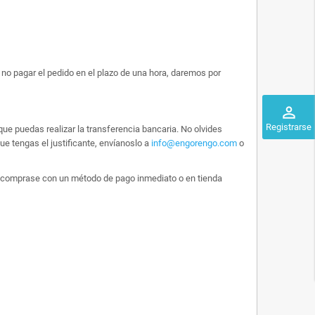
no pagar el pedido en el plazo de una hora, daremos por
perm_identity
Registrarse
ue puedas realizar la transferencia bancaria. No olvides
e tengas el justificante, envíanoslo a
info@engorengo.com
o
 lo comprase con un método de pago inmediato o en tienda