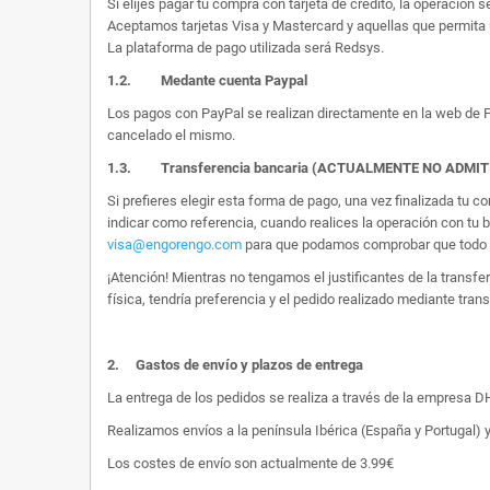
Si elijes pagar tu compra con tarjeta de crédito, la operación s
Aceptamos tarjetas Visa y Mastercard y aquellas que permita 
La plataforma de pago utilizada será Redsys.
1.2.
Medante cuenta Paypal
Los pagos con PayPal se realizan directamente en la web de Pa
cancelado el mismo.
1.3. Transferencia bancaria (ACTUALMENTE NO ADMI
Si prefieres elegir esta forma de pago, una vez finalizada tu
indicar como referencia, cuando realices la operación con tu 
visa@engorengo.com
para que podamos comprobar que todo es
¡Atención! Mientras no tengamos el justificantes de la transf
física, tendría preferencia y el pedido realizado mediante tran
2.
Gastos de envío y plazos de entrega
La entrega de los pedidos se realiza a través de la empresa DHL
Realizamos envíos a la península Ibérica (España y Portugal) y
Los costes de envío son actualmente de 3.99€