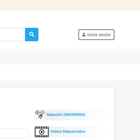
search
person
Inicia sesión
Selección ENGORENGO
Videos Relacionados