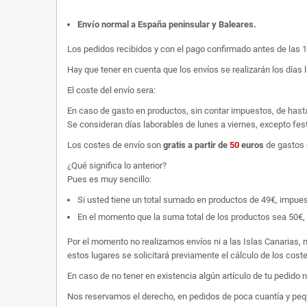
Envío normal a España peninsular y Baleares
.
Los pedidos recibidos y con el pago confirmado antes de las 
Hay que tener en cuenta que los envíos se realizarán los días 
El coste del envío sera:
En caso de gasto en productos, sin contar impuestos, de hast
Se consideran días laborables de lunes a viernes, excepto fest
Los costes de envío son
gratis
a partir de
50
euros
de gastos 
¿Qué significa lo anterior?
Pues es muy sencillo:
Si usted tiene un total sumado en productos de 49€, impuestos
En el momento que la suma total de los productos sea 50€, p
Por el momento no realizamos envíos ni a las Islas Canarias, n
estos lugares se solicitará previamente el cálculo de los cos
En caso de no tener en existencia algún artículo de tu pedido
Nos reservamos el derecho, en pedidos de poca cuantía y peque