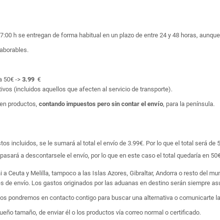
17:00 h se entregan de forma habitual en un plazo de entre 24 y 48 horas, aunq
laborables.
a 50€ ->
3.99
€
ivos (incluidos aquellos que afecten al servicio de transporte).
en productos,
contando impuestos pero sin contar el envío
, para la península.
 incluidos, se le sumará al total el envío de 3.99€. Por lo que el total será de 
asará a descontarsele el envío, por lo que en este caso el total quedaría en 50€
i a Ceuta y Melilla, tampoco a las Islas Azores, Gibraltar, Andorra o resto del m
tes de envío. Los gastos originados por las aduanas en destino serán siempre asu
 nos pondremos en contacto contigo para buscar una alternativa o comunicarte la
ño tamaño, de enviar él o los productos vía correo normal o certificado.