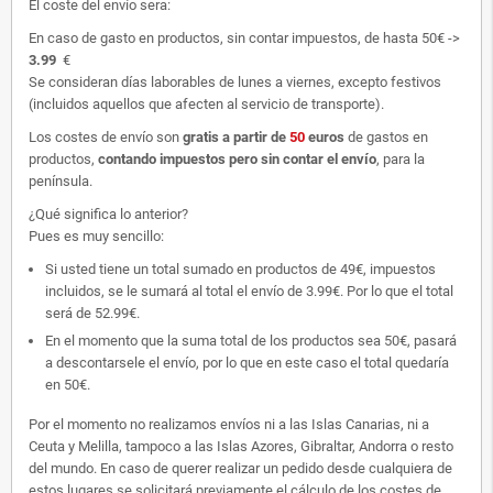
El coste del envío sera:
En caso de gasto en productos, sin contar impuestos, de hasta 50€ ->
3.99
€
Se consideran días laborables de lunes a viernes, excepto festivos
(incluidos aquellos que afecten al servicio de transporte).
Los costes de envío son
gratis
a partir de
50
euros
de gastos en
productos,
contando impuestos pero sin contar el envío
, para la
península.
¿Qué significa lo anterior?
Pues es muy sencillo:
Si usted tiene un total sumado en productos de 49€, impuestos
incluidos, se le sumará al total el envío de 3.99€. Por lo que el total
será de 52.99€.
En el momento que la suma total de los productos sea 50€, pasará
a descontarsele el envío, por lo que en este caso el total quedaría
en 50€.
Por el momento no realizamos envíos ni a las Islas Canarias, ni a
Ceuta y Melilla, tampoco a las Islas Azores, Gibraltar, Andorra o resto
del mundo. En caso de querer realizar un pedido desde cualquiera de
estos lugares se solicitará previamente el cálculo de los costes de