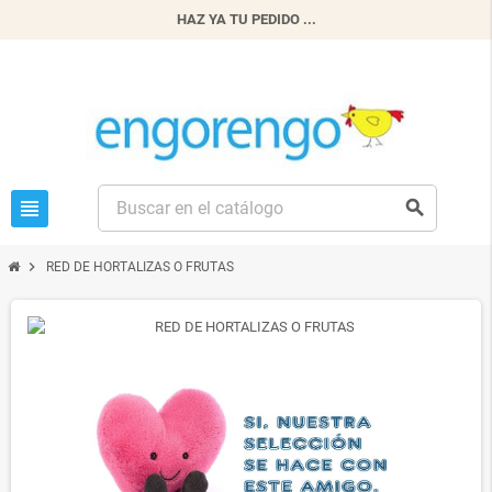
HAZ YA TU PEDIDO ...
view_headline
search
chevron_right
RED DE HORTALIZAS O FRUTAS