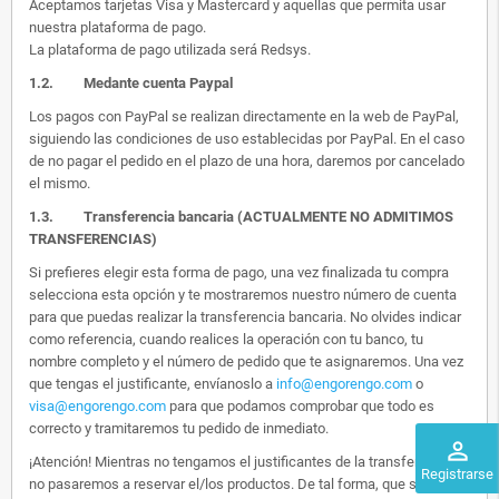
Aceptamos tarjetas Visa y Mastercard y aquellas que permita usar
nuestra plataforma de pago.
La plataforma de pago utilizada será Redsys.
1.2.
Medante cuenta Paypal
Los pagos con PayPal se realizan directamente en la web de PayPal,
siguiendo las condiciones de uso establecidas por PayPal. En el caso
de no pagar el pedido en el plazo de una hora, daremos por cancelado
el mismo.
1.3. Transferencia bancaria (ACTUALMENTE NO ADMITIMOS
TRANSFERENCIAS)
Si prefieres elegir esta forma de pago, una vez finalizada tu compra
selecciona esta opción y te mostraremos nuestro número de cuenta
para que puedas realizar la transferencia bancaria. No olvides indicar
como referencia, cuando realices la operación con tu banco, tu
nombre completo y el número de pedido que te asignaremos. Una vez
que tengas el justificante, envíanoslo a
info@engorengo.com
o
visa@engorengo.com
para que podamos comprobar que todo es
correcto y tramitaremos tu pedido de inmediato.
perm_identity
¡Atención! Mientras no tengamos el justificantes de la transferencia,
Registrarse
no pasaremos a reservar el/los productos. De tal forma, que si alguien