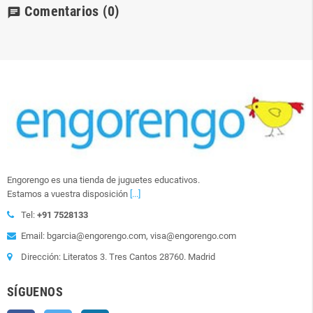
Comentarios
(0)
chat
Engorengo es una tienda de juguetes educativos.
Estamos a vuestra disposición
[...]
Tel:
+91 7528133
Email: bgarcia@engorengo.com, visa@engorengo.com
Dirección: Literatos 3. Tres Cantos 28760. Madrid
SÍGUENOS