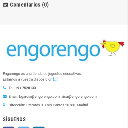
Comentarios
(0)
chat
Engorengo es una tienda de juguetes educativos.
Estamos a vuestra disposición
[...]
Tel:
+91 7528133
Email: bgarcia@engorengo.com, visa@engorengo.com
Dirección: Literatos 3. Tres Cantos 28760. Madrid
SÍGUENOS