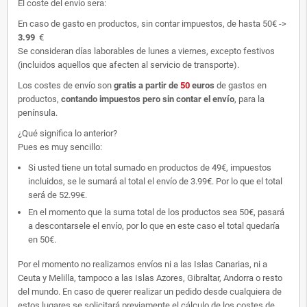
El coste del envío sera:
En caso de gasto en productos, sin contar impuestos, de hasta 50€ ->
3.99
€
Se consideran días laborables de lunes a viernes, excepto festivos
(incluidos aquellos que afecten al servicio de transporte).
Los costes de envío son
gratis
a partir de
50
euros
de gastos en
productos,
contando impuestos pero sin contar el envío
, para la
península.
¿Qué significa lo anterior?
Pues es muy sencillo:
Si usted tiene un total sumado en productos de 49€, impuestos
incluidos, se le sumará al total el envío de 3.99€. Por lo que el total
será de 52.99€.
En el momento que la suma total de los productos sea 50€, pasará
a descontarsele el envío, por lo que en este caso el total quedaría
en 50€.
Por el momento no realizamos envíos ni a las Islas Canarias, ni a
Ceuta y Melilla, tampoco a las Islas Azores, Gibraltar, Andorra o resto
del mundo. En caso de querer realizar un pedido desde cualquiera de
estos lugares se solicitará previamente el cálculo de los costes de