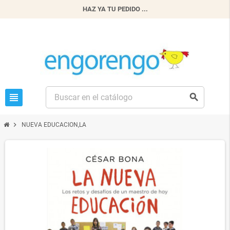
HAZ YA TU PEDIDO ...
view_headline
search
chevron_right
NUEVA EDUCACION,LA