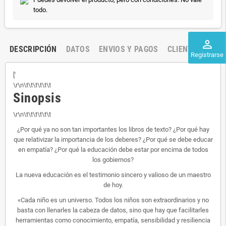
todo.
perm_identity
DESCRIPCIÓN
DATOS
ENVIOS Y PAGOS
CLIENTES
Registrarse
['
\r\n\t\t\t\t\t\t
Sinopsis
\r\n\t\t\t\t\t\t
¿Por qué ya no son tan importantes los libros de texto? ¿Por qué hay
que relativizar la importancia de los deberes? ¿Por qué se debe educar
en empatía? ¿Por qué la educación debe estar por encima de todos
los gobiernos?
La nueva educación es el testimonio sincero y valioso de un maestro
de hoy.
«Cada niño es un universo. Todos los niños son extraordinarios y no
basta con llenarles la cabeza de datos, sino que hay que facilitarles
herramientas como conocimiento, empatía, sensibilidad y resiliencia