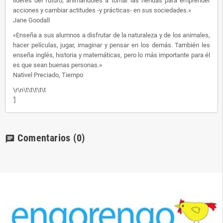
líderes del futuro, animándoles a tomar las riendas para emprender
acciones y cambiar actitudes -y prácticas- en sus sociedades.»
Jane Goodall
«Enseña a sus alumnos a disfrutar de la naturaleza y de los animales,
hacer películas, jugar, imaginar y pensar en los demás. También les
enseña inglés, historia y matemáticas, pero lo más importante para él
es que sean buenas personas.»
Nativel Preciado, Tiempo
\r\n\t\t\t\t\t
']
Comentarios
(0)
chat