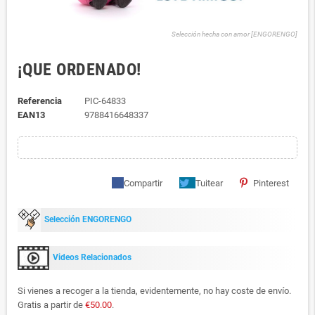
Selección hecha con amor [ENGORENGO]
¡QUE ORDENADO!
Referencia
PIC-64833
EAN13
9788416648337
Compartir
Tuitear
Pinterest
Selección ENGORENGO
Videos Relacionados
Si vienes a recoger a la tienda, evidentemente, no hay coste de envío.
Gratis a partir de
€50.00
.