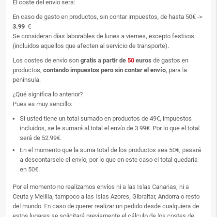
El coste del envío sera:
En caso de gasto en productos, sin contar impuestos, de hasta 50€ ->
3.99
€
Se consideran días laborables de lunes a viernes, excepto festivos
(incluidos aquellos que afecten al servicio de transporte).
Los costes de envío son
gratis
a partir de
50
euros
de gastos en
productos,
contando impuestos pero sin contar el envío
, para la
península.
¿Qué significa lo anterior?
Pues es muy sencillo:
Si usted tiene un total sumado en productos de 49€, impuestos
incluidos, se le sumará al total el envío de 3.99€. Por lo que el total
será de 52.99€.
En el momento que la suma total de los productos sea 50€, pasará
a descontarsele el envío, por lo que en este caso el total quedaría
en 50€.
Por el momento no realizamos envíos ni a las Islas Canarias, ni a
Ceuta y Melilla, tampoco a las Islas Azores, Gibraltar, Andorra o resto
del mundo. En caso de querer realizar un pedido desde cualquiera de
estos lugares se solicitará previamente el cálculo de los costes de