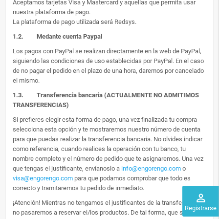
Aceptamos tarjetas Visa y Mastercard y aquellas que permita usar
nuestra plataforma de pago.
La plataforma de pago utilizada será Redsys.
1.2.
Medante cuenta Paypal
Los pagos con PayPal se realizan directamente en la web de PayPal,
siguiendo las condiciones de uso establecidas por PayPal. En el caso
de no pagar el pedido en el plazo de una hora, daremos por cancelado
el mismo.
1.3. Transferencia bancaria (ACTUALMENTE NO ADMITIMOS
TRANSFERENCIAS)
Si prefieres elegir esta forma de pago, una vez finalizada tu compra
selecciona esta opción y te mostraremos nuestro número de cuenta
para que puedas realizar la transferencia bancaria. No olvides indicar
como referencia, cuando realices la operación con tu banco, tu
nombre completo y el número de pedido que te asignaremos. Una vez
que tengas el justificante, envíanoslo a
info@engorengo.com
o
visa@engorengo.com
para que podamos comprobar que todo es
correcto y tramitaremos tu pedido de inmediato.
perm_identity
¡Atención! Mientras no tengamos el justificantes de la transferencia,
Registrarse
no pasaremos a reservar el/los productos. De tal forma, que si alguien