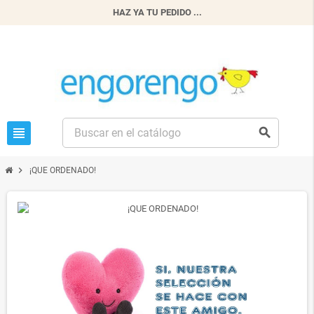
HAZ YA TU PEDIDO ...
view_headline
search
chevron_right
¡QUE ORDENADO!