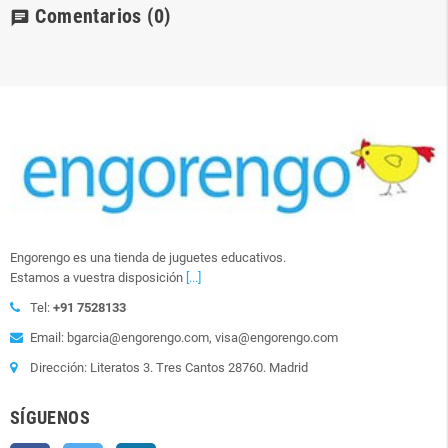
Comentarios
(0)
chat
Engorengo es una tienda de juguetes educativos.
Estamos a vuestra disposición
[...]
Tel:
+91 7528133
Email: bgarcia@engorengo.com, visa@engorengo.com
Dirección: Literatos 3. Tres Cantos 28760. Madrid
SÍGUENOS