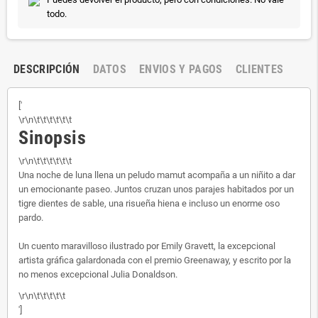
todo.
DESCRIPCIÓN
DATOS
ENVIOS Y PAGOS
CLIENTES
['
\r\n\t\t\t\t\t\t
Sinopsis
\r\n\t\t\t\t\t\t
Una noche de luna llena un peludo mamut acompaña a un niñito a dar
un emocionante paseo. Juntos cruzan unos parajes habitados por un
tigre dientes de sable, una risueña hiena e incluso un enorme oso
pardo.
Un cuento maravilloso ilustrado por Emily Gravett, la excepcional
artista gráfica galardonada con el premio Greenaway, y escrito por la
no menos excepcional Julia Donaldson.
\r\n\t\t\t\t\t
']