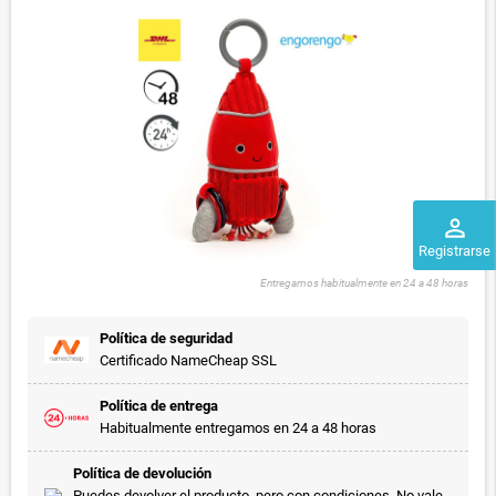
perm_identity
Registrarse
Entregamos habitualmente en 24 a 48 horas
Política de seguridad
Certificado NameCheap SSL
Política de entrega
Habitualmente entregamos en 24 a 48 horas
Política de devolución
Puedes devolver el producto, pero con condiciones. No vale