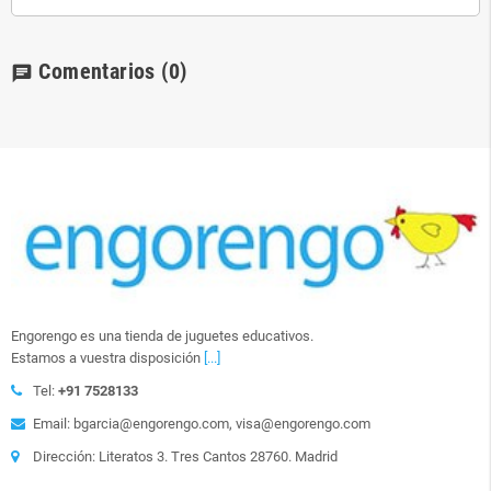
Comentarios
(0)
chat
Engorengo es una tienda de juguetes educativos.
Estamos a vuestra disposición
[...]
Tel:
+91 7528133
Email: bgarcia@engorengo.com, visa@engorengo.com
Dirección: Literatos 3. Tres Cantos 28760. Madrid