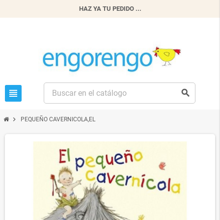
HAZ YA TU PEDIDO ...
view_headline
search
chevron_right
PEQUEÑO CAVERNICOLA,EL