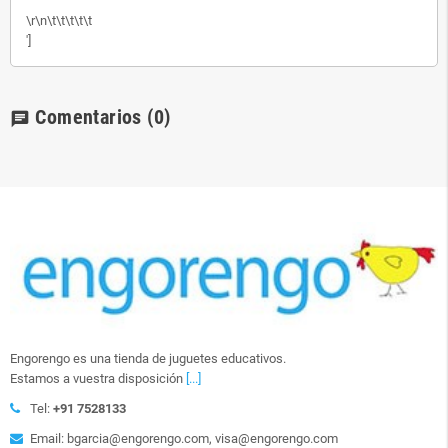
\r\n\t\t\t\t\t
']
Comentarios
(0)
chat
Engorengo es una tienda de juguetes educativos.
Estamos a vuestra disposición
[...]
Tel:
+91 7528133
Email: bgarcia@engorengo.com, visa@engorengo.com