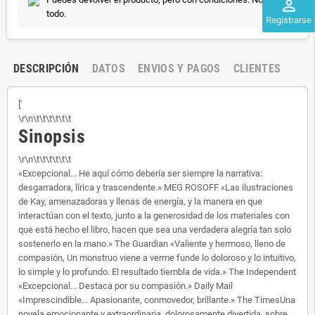
perm_identity
todo.
Registrarse
DESCRIPCIÓN
DATOS
ENVIOS Y PAGOS
CLIENTES
['
\r\n\t\t\t\t\t\t
Sinopsis
\r\n\t\t\t\t\t\t
«Excepcional... He aquí cómo debería ser siempre la narrativa:
desgarradora, lírica y trascendente.» MEG ROSOFF «Las ilustraciones
de Kay, amenazadoras y llenas de energía, y la manera en que
interactúan con el texto, junto a la generosidad de los materiales con
que está hecho el libro, hacen que sea una verdadera alegría tan solo
sostenerlo en la mano.» The Guardian «Valiente y hermoso, lleno de
compasión, Un monstruo viene a verme funde lo doloroso y lo intuitivo,
lo simple y lo profundo. El resultado tiembla de vida.» The Independent
«Excepcional... Destaca por su compasión.» Daily Mail
«Imprescindible... Apasionante, conmovedor, brillante.» The TimesUna
novela emocionante y extraordinaria, dolorosamente divertida, sobre