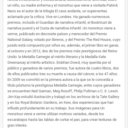
un niño, su madre enferma y el monstruo que viene a visitarle.Patrick
Ness es el autor de la trilogía El caos andante, un superventas
aclamado por la crítica. Vive en Londres. Ha ganado numerosos
premios, incluido el Guardian de narrativa infantil, el Booktrust de
narrativa juvenil y el Costa de narrativa infantil. Un monstruo viene a
verme, publicado en diecisiete países y merecedor del Premio
National Galaxy, votado por libreros, y del Premio The Red House, cuyo
jurado está compuesto por niños es, además, el primer libro en ganar,
al unísono y en 2012, dos de los premios más prestigiosos del Reino
Unido: la Medalla Carnegie al mérito literario y la Medalla Kate
Greenaway al mérito artístico. Siobhan Dowd, muy querida por el
público y ganadora de varios premios, fue autora de cuatro libros, dos
de ellos publicados tras su muerte a causa del cáncer, a los 47 años.
En 2009 se convirtió en la primera autora a la que se le concedía a
título póstumo la prestigiosa Medalla Carnegie, entre cuyos ganadores
se encuentran Neil Gaiman, Meg Rosoff, Philip Pullman o C. S. Lewis
Jim Kay estudió ilustración y trabajó en los archivos de la Tate Gallery
y en los Royal Botanic Gardens, en Kew, dos experiencias que han
influido profundamente en su trabajo. Sus imágenes para Un
monstruo viene a verme utilizan motivos variados, desde los
escarabajos hasta las tablas de cortar el pan, para crear texturas de
gran interés.