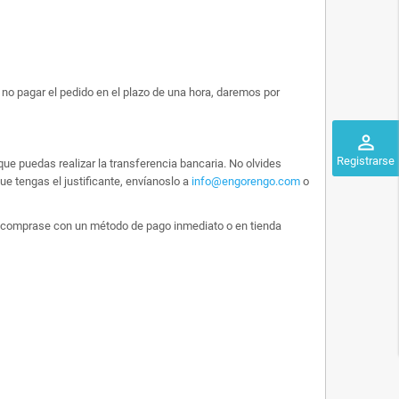
no pagar el pedido en el plazo de una hora, daremos por
perm_identity
Registrarse
ue puedas realizar la transferencia bancaria. No olvides
e tengas el justificante, envíanoslo a
info@engorengo.com
o
 lo comprase con un método de pago inmediato o en tienda