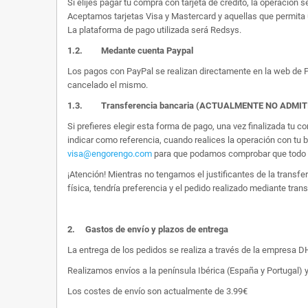
Si elijes pagar tu compra con tarjeta de crédito, la operación s
Aceptamos tarjetas Visa y Mastercard y aquellas que permita 
La plataforma de pago utilizada será Redsys.
1.2.
Medante cuenta Paypal
Los pagos con PayPal se realizan directamente en la web de Pa
cancelado el mismo.
1.3. Transferencia bancaria (ACTUALMENTE NO ADMI
Si prefieres elegir esta forma de pago, una vez finalizada tu
indicar como referencia, cuando realices la operación con tu 
visa@engorengo.com
para que podamos comprobar que todo es
¡Atención! Mientras no tengamos el justificantes de la transf
física, tendría preferencia y el pedido realizado mediante tran
2.
Gastos de envío y plazos de entrega
La entrega de los pedidos se realiza a través de la empresa DHL
Realizamos envíos a la península Ibérica (España y Portugal) y
Los costes de envío son actualmente de 3.99€