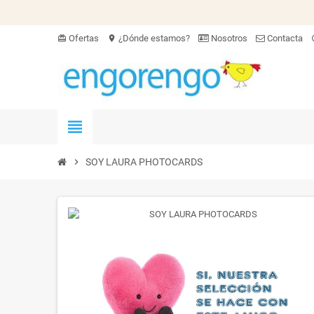
Ofertas
¿Dónde estamos?
Nosotros
Contacta
card_giftcard
location_on
hel
view_headline
chevron_right
SOY LAURA PHOTOCARDS