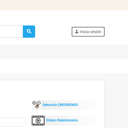
search
person
Inicia sesión
Selección ENGORENGO
Videos Relacionados