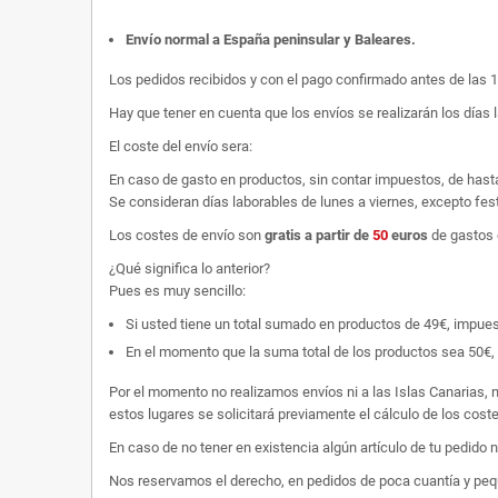
Envío normal a España peninsular y Baleares
.
Los pedidos recibidos y con el pago confirmado antes de las 
Hay que tener en cuenta que los envíos se realizarán los días 
El coste del envío sera:
En caso de gasto en productos, sin contar impuestos, de hast
Se consideran días laborables de lunes a viernes, excepto fest
Los costes de envío son
gratis
a partir de
50
euros
de gastos 
¿Qué significa lo anterior?
Pues es muy sencillo:
Si usted tiene un total sumado en productos de 49€, impuestos
En el momento que la suma total de los productos sea 50€, p
Por el momento no realizamos envíos ni a las Islas Canarias, n
estos lugares se solicitará previamente el cálculo de los cos
En caso de no tener en existencia algún artículo de tu pedido
Nos reservamos el derecho, en pedidos de poca cuantía y peque