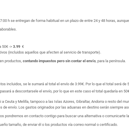
17:00 h se entregan de forma habitual en un plazo de entre 24 y 48 horas, aunq
laborables.
a 50€ ->
3.99
€
ivos (incluidos aquellos que afecten al servicio de transporte).
en productos,
contando impuestos pero sin contar el envío
, para la península.
 incluidos, se le sumará al total el envío de 3.99€. Por lo que el total será de 
asará a descontarsele el envío, por lo que en este caso el total quedaría en 50€
i a Ceuta y Melilla, tampoco a las Islas Azores, Gibraltar, Andorra o resto del m
tes de envío. Los gastos originados por las aduanas en destino serán siempre asu
 nos pondremos en contacto contigo para buscar una alternativa o comunicarte la
ño tamaño, de enviar él o los productos vía correo normal o certificado.