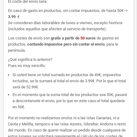
El coste del envío sera:
En caso de gasto en productos, sin contar impuestos, de hasta 50€ ->
3.99
€
Se consideran días laborables de lunes a viernes, excepto festivos
(incluidos aquellos que afecten al servicio de transporte).
Los costes de envío son
gratis
a partir de
50
euros
de gastos en
productos,
contando impuestos pero sin contar el envío
, para la
península.
¿Qué significa lo anterior?
Pues es muy sencillo:
Si usted tiene un total sumado en productos de 49€, impuestos
incluidos, se le sumará al total el envío de 3.99€. Por lo que el total
será de 52.99€.
En el momento que la suma total de los productos sea 50€, pasará
a descontarsele el envío, por lo que en este caso el total quedaría
en 50€.
Por el momento no realizamos envíos ni a las Islas Canarias, ni a
Ceuta y Melilla, tampoco a las Islas Azores, Gibraltar, Andorra o resto
del mundo. En caso de querer realizar un pedido desde cualquiera de
estos lugares se solicitará previamente el cálculo de los costes de