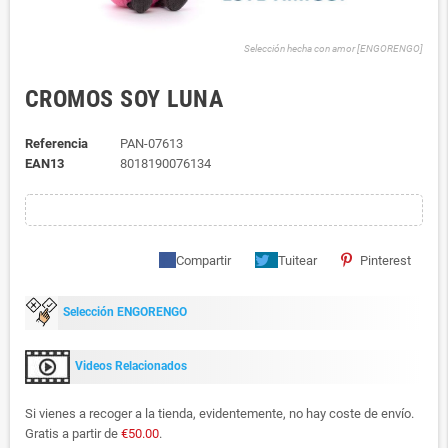
Selección hecha con amor [ENGORENGO]
CROMOS SOY LUNA
Referencia
PAN-07613
EAN13
8018190076134
Compartir
Tuitear
Pinterest
Selección ENGORENGO
Videos Relacionados
Si vienes a recoger a la tienda, evidentemente, no hay coste de envío.
Gratis a partir de
€50.00
.