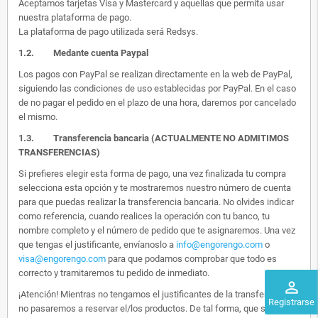
Aceptamos tarjetas Visa y Mastercard y aquellas que permita usar
nuestra plataforma de pago.
La plataforma de pago utilizada será Redsys.
1.2.
Medante cuenta Paypal
Los pagos con PayPal se realizan directamente en la web de PayPal,
siguiendo las condiciones de uso establecidas por PayPal. En el caso
de no pagar el pedido en el plazo de una hora, daremos por cancelado
el mismo.
1.3. Transferencia bancaria (ACTUALMENTE NO ADMITIMOS
TRANSFERENCIAS)
Si prefieres elegir esta forma de pago, una vez finalizada tu compra
selecciona esta opción y te mostraremos nuestro número de cuenta
para que puedas realizar la transferencia bancaria. No olvides indicar
como referencia, cuando realices la operación con tu banco, tu
nombre completo y el número de pedido que te asignaremos. Una vez
que tengas el justificante, envíanoslo a
info@engorengo.com
o
visa@engorengo.com
para que podamos comprobar que todo es
correcto y tramitaremos tu pedido de inmediato.
perm_identity
¡Atención! Mientras no tengamos el justificantes de la transferencia,
Registrarse
no pasaremos a reservar el/los productos. De tal forma, que si alguien