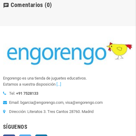
Comentarios
(0)
chat
Engorengo es una tienda de juguetes educativos.
Estamos a vuestra disposición
[...]
Tel:
+91 7528133
Email: bgarcia@engorengo.com, visa@engorengo.com
Dirección: Literatos 3. Tres Cantos 28760. Madrid
SÍGUENOS