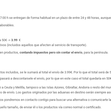
17:00 h se entregan de forma habitual en un plazo de entre 24 y 48 horas, aunq
laborables.
a 50€ ->
3.99
€
ivos (incluidos aquellos que afecten al servicio de transporte).
en productos,
contando impuestos pero sin contar el envío
, para la península.
 incluidos, se le sumará al total el envío de 3.99€. Por lo que el total será de 
asará a descontarsele el envío, por lo que en este caso el total quedaría en 50€
i a Ceuta y Melilla, tampoco a las Islas Azores, Gibraltar, Andorra o resto del m
tes de envío. Los gastos originados por las aduanas en destino serán siempre asu
 nos pondremos en contacto contigo para buscar una alternativa o comunicarte la
ño tamaño, de enviar él o los productos vía correo normal o certificado.