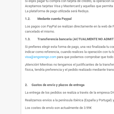
Si elijes pagar tu compra con tarjeta de crédito, la operación s
Aceptamos tarjetas Visa y Mastercard y aquellas que permita 
La plataforma de pago utilizada será Redsys.
1.2.
Medante cuenta Paypal
Los pagos con PayPal se realizan directamente en la web de Pa
cancelado el mismo.
1.3. Transferencia bancaria (ACTUALMENTE NO ADMI
Si prefieres elegir esta forma de pago, una vez finalizada tu
indicar como referencia, cuando realices la operación con tu 
visa@engorengo.com
para que podamos comprobar que todo es
¡Atención! Mientras no tengamos el justificantes de la transf
física, tendría preferencia y el pedido realizado mediante tran
2.
Gastos de envío y plazos de entrega
La entrega de los pedidos se realiza a través de la empresa DHL
Realizamos envíos a la península Ibérica (España y Portugal) y
Los costes de envío son actualmente de 3.99€