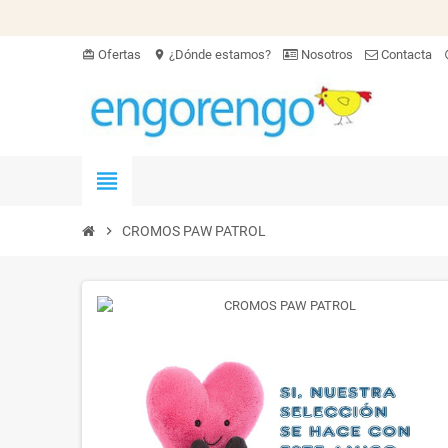
Ofertas
¿Dónde estamos?
Nosotros
Contacta
card_giftcard
location_on
hel
view_headline
chevron_right
CROMOS PAW PATROL