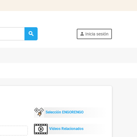
search
person
Inicia sesión
Selección ENGORENGO
Videos Relacionados