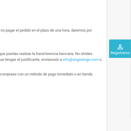
no pagar el pedido en el plazo de una hora, daremos por
perm_identity
Registrarse
ue puedas realizar la transferencia bancaria. No olvides
e tengas el justificante, envíanoslo a
info@engorengo.com
o
 lo comprase con un método de pago inmediato o en tienda