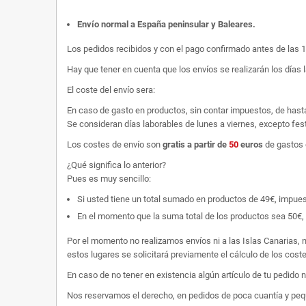
Envío normal a España peninsular y Baleares
.
Los pedidos recibidos y con el pago confirmado antes de las 
Hay que tener en cuenta que los envíos se realizarán los días 
El coste del envío sera:
En caso de gasto en productos, sin contar impuestos, de hast
Se consideran días laborables de lunes a viernes, excepto fest
Los costes de envío son
gratis
a partir de
50
euros
de gastos 
¿Qué significa lo anterior?
Pues es muy sencillo:
Si usted tiene un total sumado en productos de 49€, impuestos
En el momento que la suma total de los productos sea 50€, p
Por el momento no realizamos envíos ni a las Islas Canarias, n
estos lugares se solicitará previamente el cálculo de los cos
En caso de no tener en existencia algún artículo de tu pedido
Nos reservamos el derecho, en pedidos de poca cuantía y peque