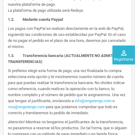
nuestra plataforma de pago.
La plataforma de pago utilizada será Redsys.
1.2.
Medante cuenta Paypal
Los pagos con PayPal se realizan directamente en la web de PayPal,
siguiendo las condiciones de uso establecidas por PayPal. En el caso
de no pagar el pedido en el plazo de una hora, daremos por cancelado
el mismo.
perm_identity
1.3. Transferencia bancaria (ACTUALMENTE NO ADMITIMOS
Registrarse
TRANSFERENCIAS)
Si prefieres elegir esta forma de pago, una vez finalizada tu compra
selecciona esta opción y te mostraremos nuestro número de cuenta
para que puedas realizar la transferencia bancaria. No olvides indicar
como referencia, cuando realices la operación con tu banco, tu
nombre completo y el número de pedido que te asignaremos. Una vez
que tengas el justificante, envíanoslo a
info@engorengo.com
o
visa@engorengo.com
para que podamos comprobar que todo es
correcto y tramitaremos tu pedido de inmediato.
¡Atención! Mientras no tengamos el justificantes de la transferencia,
no pasaremos a reservar el/los productos. De tal forma, que si alguien
lo comprase con un método de pago inmediato o en tienda física,