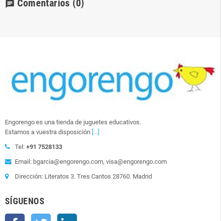
Comentarios
(0)
chat
Engorengo es una tienda de juguetes educativos.
Estamos a vuestra disposición
[...]
Tel:
+91 7528133
Email: bgarcia@engorengo.com, visa@engorengo.com
Dirección: Literatos 3. Tres Cantos 28760. Madrid
SÍGUENOS
Facebook
Twitter
LinkedIn