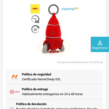
perm_identity
Registrarse
Entregamos habitualmente en 24 a 48 horas
Política de seguridad
Certificado NameCheap SSL
Política de entrega
Habitualmente entregamos en 24 a 48 horas
Política de devolución
Puedes devolver el producto, pero con condiciones. No vale