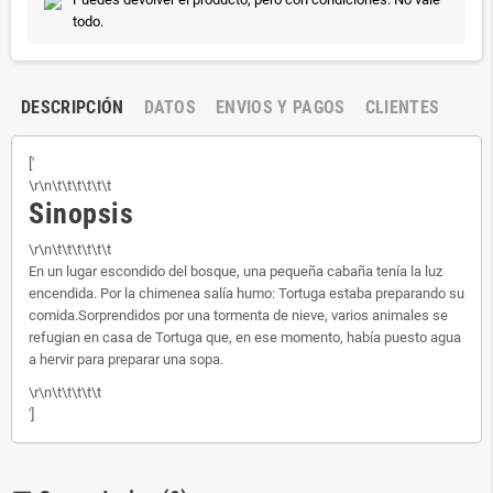
todo.
DESCRIPCIÓN
DATOS
ENVIOS Y PAGOS
CLIENTES
['
\r\n\t\t\t\t\t\t
Sinopsis
\r\n\t\t\t\t\t\t
En un lugar escondido del bosque, una pequeña cabaña tenía la luz
encendida. Por la chimenea salía humo: Tortuga estaba preparando su
comida.Sorprendidos por una tormenta de nieve, varios animales se
refugian en casa de Tortuga que, en ese momento, había puesto agua
a hervir para preparar una sopa.
\r\n\t\t\t\t\t
']