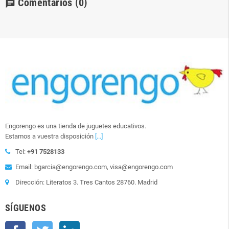
Comentarios
(0)
chat
Engorengo es una tienda de juguetes educativos.
Estamos a vuestra disposición
[...]
Tel:
+91 7528133
Email: bgarcia@engorengo.com, visa@engorengo.com
Dirección: Literatos 3. Tres Cantos 28760. Madrid
SÍGUENOS
Facebook
Twitter
LinkedIn