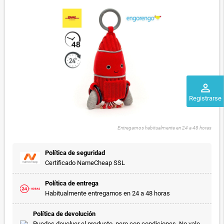
perm_identity
Registrarse
Entregamos habitualmente en 24 a 48 horas
Política de seguridad
Certificado NameCheap SSL
Política de entrega
Habitualmente entregamos en 24 a 48 horas
Política de devolución
Puedes devolver el producto, pero con condiciones. No vale