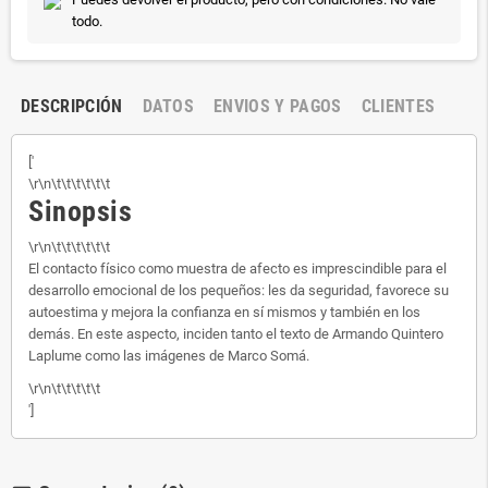
todo.
DESCRIPCIÓN
DATOS
ENVIOS Y PAGOS
CLIENTES
['
\r\n\t\t\t\t\t\t
Sinopsis
\r\n\t\t\t\t\t\t
El contacto físico como muestra de afecto es imprescindible para el
desarrollo emocional de los pequeños: les da seguridad, favorece su
autoestima y mejora la confianza en sí mismos y también en los
demás. En este aspecto, inciden tanto el texto de Armando Quintero
Laplume como las imágenes de Marco Somá.
\r\n\t\t\t\t\t
']