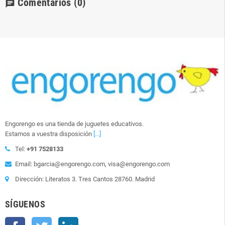
Comentarios
(0)
chat
Engorengo es una tienda de juguetes educativos.
Estamos a vuestra disposición
[...]
Tel:
+91 7528133
Email: bgarcia@engorengo.com, visa@engorengo.com
Dirección: Literatos 3. Tres Cantos 28760. Madrid
SÍGUENOS
Facebook
Twitter
LinkedIn