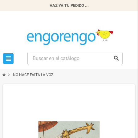
HAZ YA TU PEDIDO ...
view_headline
search
chevron_right
NO HACE FALTA LA VOZ