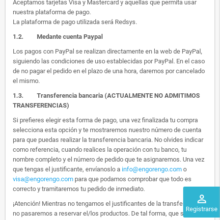
Aceptamos tarjetas Visa y Mastercard y aquellas que permita usar
nuestra plataforma de pago.
La plataforma de pago utilizada será Redsys.
1.2.
Medante cuenta Paypal
Los pagos con PayPal se realizan directamente en la web de PayPal,
siguiendo las condiciones de uso establecidas por PayPal. En el caso
de no pagar el pedido en el plazo de una hora, daremos por cancelado
el mismo.
1.3. Transferencia bancaria (ACTUALMENTE NO ADMITIMOS
TRANSFERENCIAS)
Si prefieres elegir esta forma de pago, una vez finalizada tu compra
selecciona esta opción y te mostraremos nuestro número de cuenta
para que puedas realizar la transferencia bancaria. No olvides indicar
como referencia, cuando realices la operación con tu banco, tu
nombre completo y el número de pedido que te asignaremos. Una vez
que tengas el justificante, envíanoslo a
info@engorengo.com
o
visa@engorengo.com
para que podamos comprobar que todo es
correcto y tramitaremos tu pedido de inmediato.
perm_identity
¡Atención! Mientras no tengamos el justificantes de la transferencia,
Registrarse
no pasaremos a reservar el/los productos. De tal forma, que si alguien