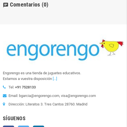
Comentarios
(0)
chat
Engorengo es una tienda de juguetes educativos.
Estamos a vuestra disposición
[...]
Tel:
+91 7528133
Email: bgarcia@engorengo.com, visa@engorengo.com
Dirección: Literatos 3. Tres Cantos 28760. Madrid
SÍGUENOS