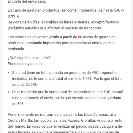
El coste del envío sera:
En caso de gasto en productos, sin contar impuestos, de hasta 50€ ->
3.99
€
Se consideran días laborables de lunes a viernes, excepto festivos
(incluidos aquellos que afecten al servicio de transporte).
Los costes de envío son
gratis
a partir de
50
euros
de gastos en
productos,
contando impuestos pero sin contar el envío
, para la
península.
¿Qué significa lo anterior?
Pues es muy sencillo:
Si usted tiene un total sumado en productos de 49€, impuestos
incluidos, se le sumará al total el envío de 3.99€. Por lo que el total
será de 52.99€.
En el momento que la suma total de los productos sea 50€, pasará
a descontarsele el envío, por lo que en este caso el total quedaría
en 50€.
Por el momento no realizamos envíos ni a las Islas Canarias, ni a
Ceuta y Melilla, tampoco a las Islas Azores, Gibraltar, Andorra o resto
del mundo. En caso de querer realizar un pedido desde cualquiera de
estos lugares se solicitará previamente el cálculo de los costes de