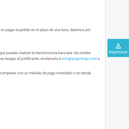
no pagar el pedido en el plazo de una hora, daremos por
perm_identity
Registrarse
ue puedas realizar la transferencia bancaria. No olvides
e tengas el justificante, envíanoslo a
info@engorengo.com
o
 lo comprase con un método de pago inmediato o en tienda