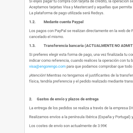
Si elijes pagar tu compra con tarjeta de crédito, la operación s
Aceptamos tarjetas Visa y Mastercard y aquellas que permita 
La plataforma de pago utilizada será Redsys.
1.2.
Medante cuenta Paypal
Los pagos con PayPal se realizan directamente en la web de Pa
cancelado el mismo.
1.3. Transferencia bancaria (ACTUALMENTE NO ADMI
Si prefieres elegir esta forma de pago, una vez finalizada tu
indicar como referencia, cuando realices la operación con tu 
visa@engorengo.com
para que podamos comprobar que todo es
¡Atención! Mientras no tengamos el justificantes de la transf
física, tendría preferencia y el pedido realizado mediante tran
2.
Gastos de envío y plazos de entrega
La entrega de los pedidos se realiza a través de la empresa DHL
Realizamos envíos a la península Ibérica (España y Portugal) y
Los costes de envío son actualmente de 3.99€