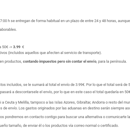
17:00 h se entregan de forma habitual en un plazo de entre 24 y 48 horas, aunq
laborables.
a 50€ ->
3.99
€
ivos (incluidos aquellos que afecten al servicio de transporte).
en productos,
contando impuestos pero sin contar el envío
, para la península.
 incluidos, se le sumará al total el envío de 3.99€. Por lo que el total será de 
asará a descontarsele el envío, por lo que en este caso el total quedaría en 50€
i a Ceuta y Melilla, tampoco a las Islas Azores, Gibraltar, Andorra o resto del m
tes de envío. Los gastos originados por las aduanas en destino serán siempre asu
 nos pondremos en contacto contigo para buscar una alternativa o comunicarte la
ño tamaño, de enviar él o los productos vía correo normal o certificado.