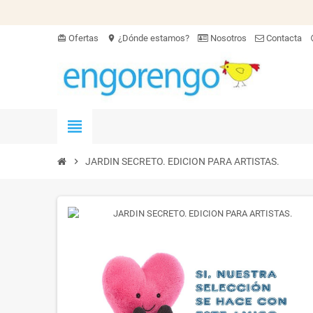
Ofertas
¿Dónde estamos?
Nosotros
Contacta
card_giftcard
location_on
hel
view_headline
chevron_right
JARDIN SECRETO. EDICION PARA ARTISTAS.