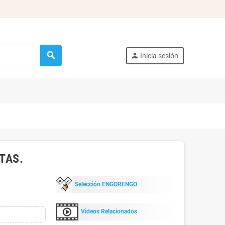
search
person
Inicia sesión
TAS.
Selección ENGORENGO
Videos Relacionados