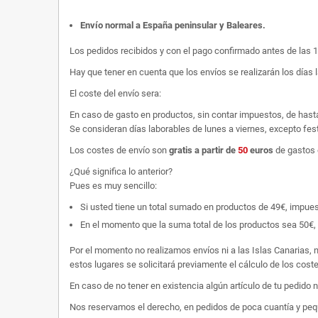
Envío normal a España peninsular y Baleares
.
Los pedidos recibidos y con el pago confirmado antes de las 
Hay que tener en cuenta que los envíos se realizarán los días 
El coste del envío sera:
En caso de gasto en productos, sin contar impuestos, de hast
Se consideran días laborables de lunes a viernes, excepto fest
Los costes de envío son
gratis
a partir de
50
euros
de gastos 
¿Qué significa lo anterior?
Pues es muy sencillo:
Si usted tiene un total sumado en productos de 49€, impuestos
En el momento que la suma total de los productos sea 50€, p
Por el momento no realizamos envíos ni a las Islas Canarias, n
estos lugares se solicitará previamente el cálculo de los cos
En caso de no tener en existencia algún artículo de tu pedido
Nos reservamos el derecho, en pedidos de poca cuantía y peque