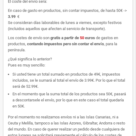
El coste del envío sera:
En caso de gasto en productos, sin contar impuestos, de hasta 50€ ->
3.99
€
Se consideran días laborables de lunes a viernes, excepto festivos
(incluidos aquellos que afecten al servicio de transporte).
Los costes de envío son
gratis
a partir de
50
euros
de gastos en
productos,
contando impuestos pero sin contar el envío
, para la
península.
¿Qué significa lo anterior?
Pues es muy sencillo:
Si usted tiene un total sumado en productos de 49€, impuestos
incluidos, se le sumará al total el envío de 3.99€. Por lo que el total
será de 52.99€.
En el momento que la suma total de los productos sea 50€, pasará
a descontarsele el envío, por lo que en este caso el total quedaría
en 50€.
Por el momento no realizamos envíos ni a las Islas Canarias, ni a
Ceuta y Melilla, tampoco a las Islas Azores, Gibraltar, Andorra o resto
del mundo. En caso de querer realizar un pedido desde cualquiera de
estos lugares se solicitará previamente el cálculo de los costes de