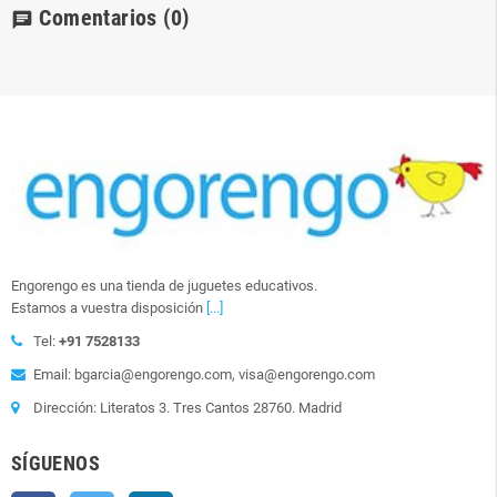
Comentarios
(0)
chat
Engorengo es una tienda de juguetes educativos.
Estamos a vuestra disposición
[...]
Tel:
+91 7528133
Email: bgarcia@engorengo.com, visa@engorengo.com
Dirección: Literatos 3. Tres Cantos 28760. Madrid
SÍGUENOS