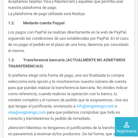
Aceptamos tarjetas Visa y Mastercard y aquellas que permita usar
nuestra plataforma de pago.
La plataforma de pago utilizada será Redsys.
1.2.
Medante cuenta Paypal
Los pagos con PayPal se realizan directamente en la web de PayPal,
siguiendo las condiciones de uso establecidas por PayPal. En el caso
de no pagar el pedido en el plazo de una hora, daremos por cancelado
el mismo.
1.3. Transferencia bancaria (ACTUALMENTE NO ADMITIMOS
TRANSFERENCIAS)
Si prefieres elegir esta forma de pago, una vez finalizada tu compra
selecciona esta opción y te mostraremos nuestro número de cuenta
para que puedas realizar la transferencia bancaria. No olvides indicar
como referencia, cuando realices la operación con tu banco, tu
nombre completo y el número de pedido que te asignaremos. Una vez
que tengas el justificante, envíanoslo a
info@engorengo.com
o
visa@engorengo.com
para que podamos comprobar que todo es
correcto y tramitaremos tu pedido de inmediato.
perm_identity
¡Atención! Mientras no tengamos el justificantes de la transferencia,
Registrarse
no pasaremos a reservar el/los productos. De tal forma, que si alguien