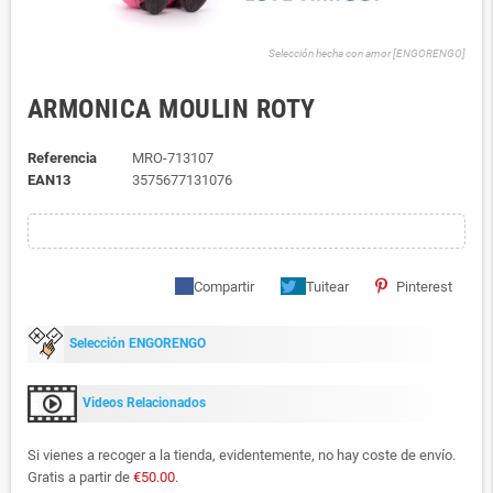
Selección hecha con amor [ENGORENGO]
ARMONICA MOULIN ROTY
Referencia
MRO-713107
EAN13
3575677131076
Compartir
Tuitear
Pinterest
Selección ENGORENGO
Videos Relacionados
Si vienes a recoger a la tienda, evidentemente, no hay coste de envío.
Gratis a partir de
€50.00
.