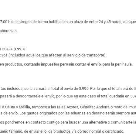
17:00 h se entregan de forma habitual en un plazo de entre 24 y 48 horas, aunq
laborables.
a 50€ ->
3.99
€
ivos (incluidos aquellos que afecten al servicio de transporte).
en productos,
contando impuestos pero sin contar el envío
, para la península.
 incluidos, se le sumará al total el envío de 3.99€. Por lo que el total será de 
asará a descontarsele el envío, por lo que en este caso el total quedaría en 50€
i a Ceuta y Melilla, tampoco a las Islas Azores, Gibraltar, Andorra o resto del m
tes de envío. Los gastos originados por las aduanas en destino serán siempre asu
 nos pondremos en contacto contigo para buscar una alternativa o comunicarte la
ño tamaño, de enviar él o los productos vía correo normal o certificado.