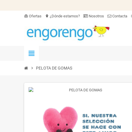
Ofertas
¿Dónde estamos?
Nosotros
Contacta
card_giftcard
location_on
hel
view_headline
chevron_right
PELOTA DE GOMAS