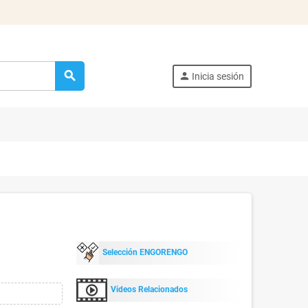
search
person
Inicia sesión
Selección ENGORENGO
Videos Relacionados