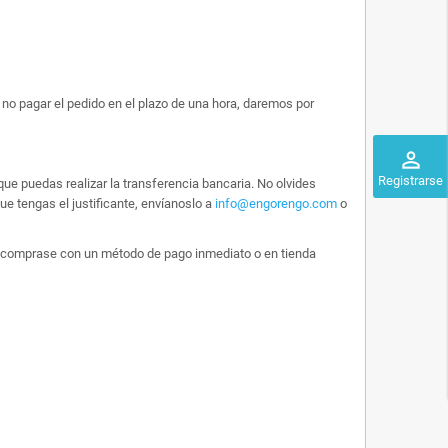
no pagar el pedido en el plazo de una hora, daremos por
perm_identity
Registrarse
ue puedas realizar la transferencia bancaria. No olvides
e tengas el justificante, envíanoslo a
info@engorengo.com
o
 lo comprase con un método de pago inmediato o en tienda