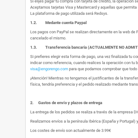
Si elijes pagar tu compra con tarjeta de crédito, la operación s
Aceptamos tarjetas Visa y Mastercard y aquellas que permita 
La plataforma de pago utilizada será Redsys.
1.2.
Medante cuenta Paypal
Los pagos con PayPal se realizan directamente en la web de Pa
cancelado el mismo.
1.3. Transferencia bancaria (ACTUALMENTE NO ADMI
Si prefieres elegir esta forma de pago, una vez finalizada tu
indicar como referencia, cuando realices la operación con tu 
visa@engorengo.com
para que podamos comprobar que todo es
¡Atención! Mientras no tengamos el justificantes de la transf
física, tendría preferencia y el pedido realizado mediante tran
2.
Gastos de envío y plazos de entrega
La entrega de los pedidos se realiza a través de la empresa DHL
Realizamos envíos a la península Ibérica (España y Portugal) y
Los costes de envío son actualmente de 3.99€