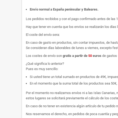
Envío normal a España peninsular y Baleares
.
Los pedidos recibidos y con el pago confirmado antes de las 
Hay que tener en cuenta que los envíos se realizarán los días 
El coste del envío sera:
En caso de gasto en productos, sin contar impuestos, de hast
Se consideran días laborables de lunes a viernes, excepto fest
Los costes de envío son
gratis
a partir de
50
euros
de gastos 
¿Qué significa lo anterior?
Pues es muy sencillo:
Si usted tiene un total sumado en productos de 49€, impuestos
En el momento que la suma total de los productos sea 50€, p
Por el momento no realizamos envíos ni a las Islas Canarias, n
estos lugares se solicitará previamente el cálculo de los cos
En caso de no tener en existencia algún artículo de tu pedido
Nos reservamos el derecho, en pedidos de poca cuantía y peque