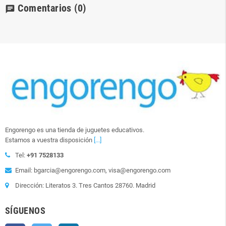
Comentarios
(0)
chat
Engorengo es una tienda de juguetes educativos.
Estamos a vuestra disposición
[...]
Tel:
+91 7528133
Email: bgarcia@engorengo.com, visa@engorengo.com
Dirección: Literatos 3. Tres Cantos 28760. Madrid
SÍGUENOS