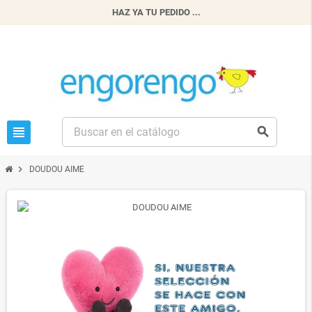
HAZ YA TU PEDIDO ...
view_headline
search
chevron_right
DOUDOU AIME