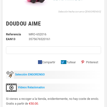
Selección hecha con amor [ENGORENGO]
DOUDOU AIME
Referencia
MRO-652016
EAN13
3575676520161
Compartir
Tuitear
Pinterest
Selección ENGORENGO
Videos Relacionados
Si vienes a recoger a la tienda, evidentemente, no hay coste de envío.
Gratis a partir de
€50.00
.