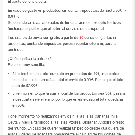
El coste del envío sera:
En caso de gasto en productos, sin contar impuestos, de hasta 50€ ->
3.99
€
Se consideran días laborables de lunes a viernes, excepto festivos
(incluidos aquellos que afecten al servicio de transporte).
Los costes de envío son
gratis
a partir de
50
euros
de gastos en
productos,
contando impuestos pero sin contar el envío
, para la
península.
¿Qué significa lo anterior?
Pues es muy sencillo:
Si usted tiene un total sumado en productos de 49€, impuestos
incluidos, se le sumará al total el envío de 3.99€. Por lo que el total
será de 52.99€.
En el momento que la suma total de los productos sea 50€, pasará
a descontarsele el envío, por lo que en este caso el total quedaría
en 50€.
Por el momento no realizamos envíos ni a las Islas Canarias, ni a
Ceuta y Melilla, tampoco a las Islas Azores, Gibraltar, Andorra o resto
del mundo. En caso de querer realizar un pedido desde cualquiera de
estos lugares se solicitará previamente el cálculo de los costes de