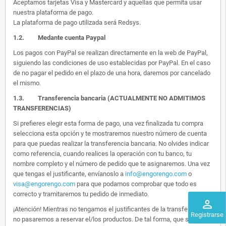
Aceptamos tarjetas Visa y Mastercard y aquellas que permita usar
nuestra plataforma de pago.
La plataforma de pago utilizada será Redsys.
1.2.
Medante cuenta Paypal
Los pagos con PayPal se realizan directamente en la web de PayPal,
siguiendo las condiciones de uso establecidas por PayPal. En el caso
de no pagar el pedido en el plazo de una hora, daremos por cancelado
el mismo.
1.3. Transferencia bancaria (ACTUALMENTE NO ADMITIMOS
TRANSFERENCIAS)
Si prefieres elegir esta forma de pago, una vez finalizada tu compra
selecciona esta opción y te mostraremos nuestro número de cuenta
para que puedas realizar la transferencia bancaria. No olvides indicar
como referencia, cuando realices la operación con tu banco, tu
nombre completo y el número de pedido que te asignaremos. Una vez
que tengas el justificante, envíanoslo a
info@engorengo.com
o
visa@engorengo.com
para que podamos comprobar que todo es
correcto y tramitaremos tu pedido de inmediato.
perm_identity
¡Atención! Mientras no tengamos el justificantes de la transferencia,
Registrarse
no pasaremos a reservar el/los productos. De tal forma, que si alguien