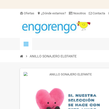
Ofertas
¿Dónde estamos?
Nosotros
Contacta
card_giftcard
location_on
hel
view_headline
chevron_right
ANILLO SONAJERO ELEFANTE