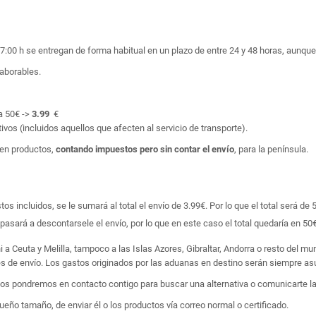
17:00 h se entregan de forma habitual en un plazo de entre 24 y 48 horas, aunq
laborables.
a 50€ ->
3.99
€
ivos (incluidos aquellos que afecten al servicio de transporte).
en productos,
contando impuestos pero sin contar el envío
, para la península.
 incluidos, se le sumará al total el envío de 3.99€. Por lo que el total será de 
asará a descontarsele el envío, por lo que en este caso el total quedaría en 50€
i a Ceuta y Melilla, tampoco a las Islas Azores, Gibraltar, Andorra o resto del m
tes de envío. Los gastos originados por las aduanas en destino serán siempre asu
 nos pondremos en contacto contigo para buscar una alternativa o comunicarte la
ño tamaño, de enviar él o los productos vía correo normal o certificado.