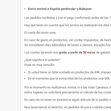
Envío normal a España peninsular y Baleares
.
Los pedidos recibidos y con el pago confirmado antes de las 
Hay que tener en cuenta que los envíos se realizarán los días 
El coste del envío sera:
En caso de gasto en productos, sin contar impuestos, de hast
Se consideran días laborables de lunes a viernes, excepto fest
Los costes de envío son
gratis
a partir de
50
euros
de gastos 
¿Qué significa lo anterior?
Pues es muy sencillo:
Si usted tiene un total sumado en productos de 49€, impuestos
En el momento que la suma total de los productos sea 50€, p
Por el momento no realizamos envíos ni a las Islas Canarias, n
estos lugares se solicitará previamente el cálculo de los cos
En caso de no tener en existencia algún artículo de tu pedido
Nos reservamos el derecho, en pedidos de poca cuantía y peque