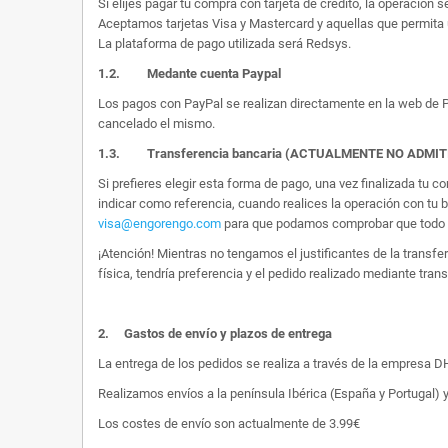
Si elijes pagar tu compra con tarjeta de crédito, la operación s
Aceptamos tarjetas Visa y Mastercard y aquellas que permita 
La plataforma de pago utilizada será Redsys.
1.2.
Medante cuenta Paypal
Los pagos con PayPal se realizan directamente en la web de Pa
cancelado el mismo.
1.3. Transferencia bancaria (ACTUALMENTE NO ADMI
Si prefieres elegir esta forma de pago, una vez finalizada tu
indicar como referencia, cuando realices la operación con tu 
visa@engorengo.com
para que podamos comprobar que todo es
¡Atención! Mientras no tengamos el justificantes de la transf
física, tendría preferencia y el pedido realizado mediante tran
2.
Gastos de envío y plazos de entrega
La entrega de los pedidos se realiza a través de la empresa DHL
Realizamos envíos a la península Ibérica (España y Portugal) y
Los costes de envío son actualmente de 3.99€