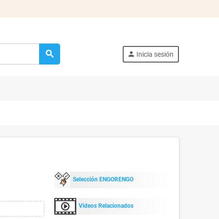
search
person
Inicia sesión
Selección ENGORENGO
Videos Relacionados