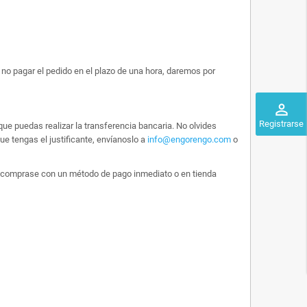
no pagar el pedido en el plazo de una hora, daremos por
perm_identity
Registrarse
ue puedas realizar la transferencia bancaria. No olvides
e tengas el justificante, envíanoslo a
info@engorengo.com
o
 lo comprase con un método de pago inmediato o en tienda