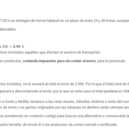
17:00 h se entregan de forma habitual en un plazo de entre 24 y 48 horas, aunq
laborables.
a 50€ ->
3.99
€
ivos (incluidos aquellos que afecten al servicio de transporte).
en productos,
contando impuestos pero sin contar el envío
, para la península.
 incluidos, se le sumará al total el envío de 3.99€. Por lo que el total será de 
asará a descontarsele el envío, por lo que en este caso el total quedaría en 50€
i a Ceuta y Melilla, tampoco a las Islas Azores, Gibraltar, Andorra o resto del m
tes de envío. Los gastos originados por las aduanas en destino serán siempre asu
 nos pondremos en contacto contigo para buscar una alternativa o comunicarte la
ño tamaño, de enviar él o los productos vía correo normal o certificado.