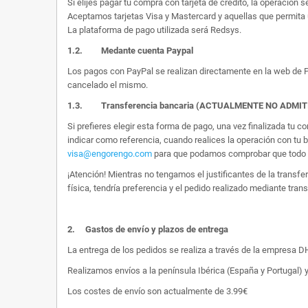
Si elijes pagar tu compra con tarjeta de crédito, la operación s
Aceptamos tarjetas Visa y Mastercard y aquellas que permita 
La plataforma de pago utilizada será Redsys.
1.2.
Medante cuenta Paypal
Los pagos con PayPal se realizan directamente en la web de Pa
cancelado el mismo.
1.3. Transferencia bancaria (ACTUALMENTE NO ADMI
Si prefieres elegir esta forma de pago, una vez finalizada tu
indicar como referencia, cuando realices la operación con tu 
visa@engorengo.com
para que podamos comprobar que todo es
¡Atención! Mientras no tengamos el justificantes de la transf
física, tendría preferencia y el pedido realizado mediante tran
2.
Gastos de envío y plazos de entrega
La entrega de los pedidos se realiza a través de la empresa DHL
Realizamos envíos a la península Ibérica (España y Portugal) y
Los costes de envío son actualmente de 3.99€