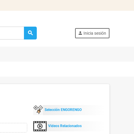
search
person
Inicia sesión
Selección ENGORENGO
Videos Relacionados