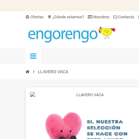
Ofertas
¿Dónde estamos?
Nosotros
Contacta
card_giftcard
location_on
hel
view_headline
chevron_right
LLAVERO VACA