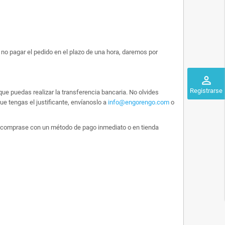
no pagar el pedido en el plazo de una hora, daremos por
perm_identity
Registrarse
ue puedas realizar la transferencia bancaria. No olvides
e tengas el justificante, envíanoslo a
info@engorengo.com
o
 lo comprase con un método de pago inmediato o en tienda