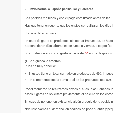
Envío normal a España peninsular y Baleares
.
Los pedidos recibidos y con el pago confirmado antes de las 
Hay que tener en cuenta que los envíos se realizarán los días 
El coste del envío sera:
En caso de gasto en productos, sin contar impuestos, de hast
Se consideran días laborables de lunes a viernes, excepto fest
Los costes de envío son
gratis
a partir de
50
euros
de gastos 
¿Qué significa lo anterior?
Pues es muy sencillo:
Si usted tiene un total sumado en productos de 49€, impuestos
En el momento que la suma total de los productos sea 50€, p
Por el momento no realizamos envíos ni a las Islas Canarias, n
estos lugares se solicitará previamente el cálculo de los cos
En caso de no tener en existencia algún artículo de tu pedido
Nos reservamos el derecho, en pedidos de poca cuantía y peque