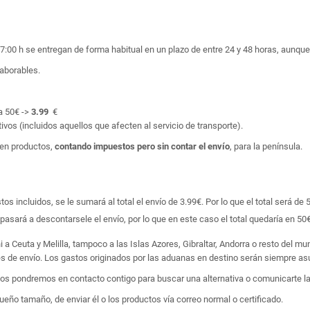
17:00 h se entregan de forma habitual en un plazo de entre 24 y 48 horas, aunq
laborables.
a 50€ ->
3.99
€
ivos (incluidos aquellos que afecten al servicio de transporte).
en productos,
contando impuestos pero sin contar el envío
, para la península.
 incluidos, se le sumará al total el envío de 3.99€. Por lo que el total será de 
asará a descontarsele el envío, por lo que en este caso el total quedaría en 50€
i a Ceuta y Melilla, tampoco a las Islas Azores, Gibraltar, Andorra o resto del m
tes de envío. Los gastos originados por las aduanas en destino serán siempre asu
 nos pondremos en contacto contigo para buscar una alternativa o comunicarte la
ño tamaño, de enviar él o los productos vía correo normal o certificado.