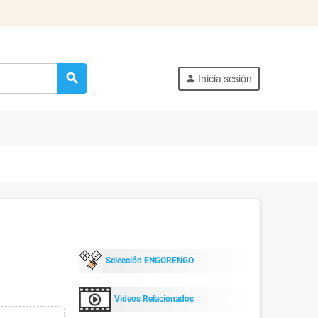
search
person
Inicia sesión
Selección ENGORENGO
Videos Relacionados