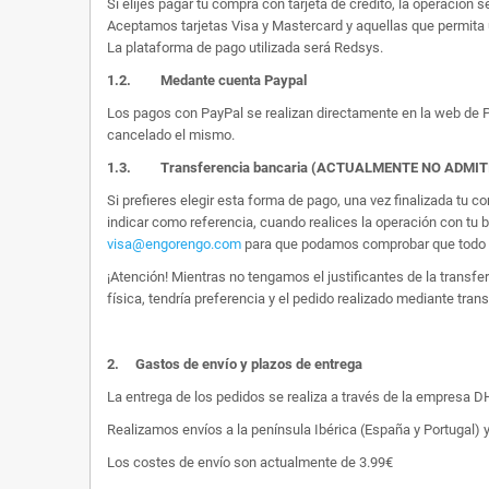
Si elijes pagar tu compra con tarjeta de crédito, la operación s
Aceptamos tarjetas Visa y Mastercard y aquellas que permita 
La plataforma de pago utilizada será Redsys.
1.2.
Medante cuenta Paypal
Los pagos con PayPal se realizan directamente en la web de Pa
cancelado el mismo.
1.3. Transferencia bancaria (ACTUALMENTE NO ADMI
Si prefieres elegir esta forma de pago, una vez finalizada tu
indicar como referencia, cuando realices la operación con tu 
visa@engorengo.com
para que podamos comprobar que todo es
¡Atención! Mientras no tengamos el justificantes de la transf
física, tendría preferencia y el pedido realizado mediante tran
2.
Gastos de envío y plazos de entrega
La entrega de los pedidos se realiza a través de la empresa DHL
Realizamos envíos a la península Ibérica (España y Portugal) y
Los costes de envío son actualmente de 3.99€