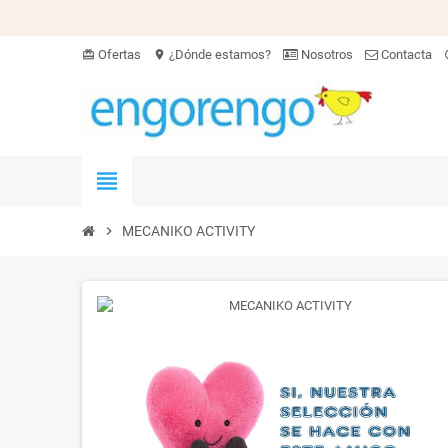
Ofertas
¿Dónde estamos?
Nosotros
Contacta
card_giftcard
location_on
hel
view_headline
chevron_right
MECANIKO ACTIVITY