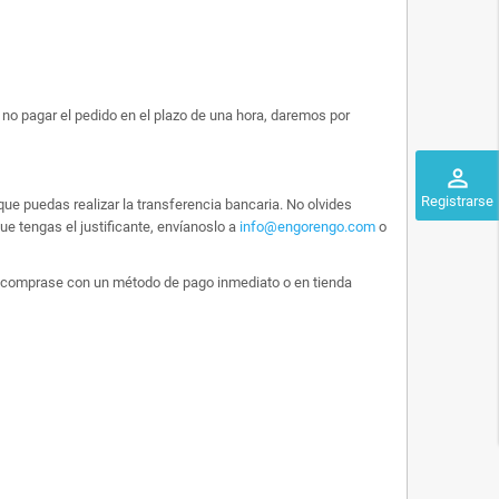
no pagar el pedido en el plazo de una hora, daremos por
perm_identity
Registrarse
ue puedas realizar la transferencia bancaria. No olvides
e tengas el justificante, envíanoslo a
info@engorengo.com
o
 lo comprase con un método de pago inmediato o en tienda