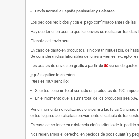
Envío normal a España peninsular y Baleares
.
Los pedidos recibidos y con el pago confirmado antes de las 
Hay que tener en cuenta que los envíos se realizarán los días 
El coste del envío sera:
En caso de gasto en productos, sin contar impuestos, de hast
Se consideran días laborables de lunes a viernes, excepto fest
Los costes de envío son
gratis
a partir de
50
euros
de gastos 
¿Qué significa lo anterior?
Pues es muy sencillo:
Si usted tiene un total sumado en productos de 49€, impuestos
En el momento que la suma total de los productos sea 50€, p
Por el momento no realizamos envíos ni a las Islas Canarias, n
estos lugares se solicitará previamente el cálculo de los cos
En caso de no tener en existencia algún artículo de tu pedido
Nos reservamos el derecho, en pedidos de poca cuantía y peque