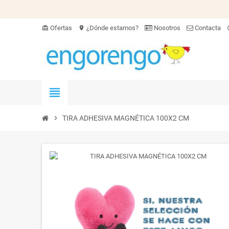
Ofertas
¿Dónde estamos?
Nosotros
Contacta
card_giftcard
location_on
hel
view_headline
chevron_right
TIRA ADHESIVA MAGNÉTICA 100X2 CM