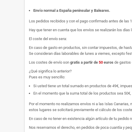
Envío normal a España peninsular y Baleares
.
Los pedidos recibidos y con el pago confirmado antes de las 
Hay que tener en cuenta que los envíos se realizarán los días 
El coste del envío sera:
En caso de gasto en productos, sin contar impuestos, de hast
Se consideran días laborables de lunes a viernes, excepto fest
Los costes de envío son
gratis
a partir de
50
euros
de gastos 
¿Qué significa lo anterior?
Pues es muy sencillo:
Si usted tiene un total sumado en productos de 49€, impuestos
En el momento que la suma total de los productos sea 50€, p
Por el momento no realizamos envíos ni a las Islas Canarias, n
estos lugares se solicitará previamente el cálculo de los cos
En caso de no tener en existencia algún artículo de tu pedido
Nos reservamos el derecho, en pedidos de poca cuantía y peque