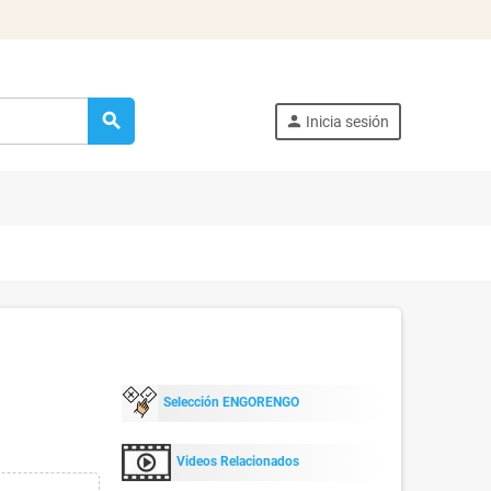
search
person
Inicia sesión
Selección ENGORENGO
Videos Relacionados