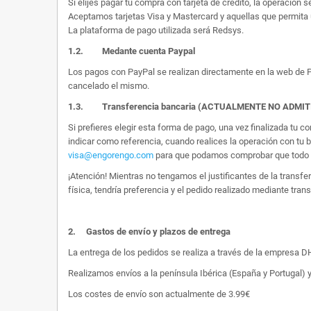
Si elijes pagar tu compra con tarjeta de crédito, la operación s
Aceptamos tarjetas Visa y Mastercard y aquellas que permita 
La plataforma de pago utilizada será Redsys.
1.2.
Medante cuenta Paypal
Los pagos con PayPal se realizan directamente en la web de Pa
cancelado el mismo.
1.3. Transferencia bancaria (ACTUALMENTE NO ADMI
Si prefieres elegir esta forma de pago, una vez finalizada tu
indicar como referencia, cuando realices la operación con tu 
visa@engorengo.com
para que podamos comprobar que todo es
¡Atención! Mientras no tengamos el justificantes de la transf
física, tendría preferencia y el pedido realizado mediante tran
2.
Gastos de envío y plazos de entrega
La entrega de los pedidos se realiza a través de la empresa DHL
Realizamos envíos a la península Ibérica (España y Portugal) y
Los costes de envío son actualmente de 3.99€