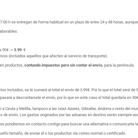
17:00 h se entregan de forma habitual en un plazo de entre 24 y 48 horas, aunq
laborables.
a 50€ ->
3.99
€
ivos (incluidos aquellos que afecten al servicio de transporte).
en productos,
contando impuestos pero sin contar el envío
, para la península.
 incluidos, se le sumará al total el envío de 3.99€. Por lo que el total será de 
asará a descontarsele el envío, por lo que en este caso el total quedaría en 50€
i a Ceuta y Melilla, tampoco a las Islas Azores, Gibraltar, Andorra o resto del m
tes de envío. Los gastos originados por las aduanas en destino serán siempre asu
 nos pondremos en contacto contigo para buscar una alternativa o comunicarte la
ño tamaño, de enviar él o los productos vía correo normal o certificado.