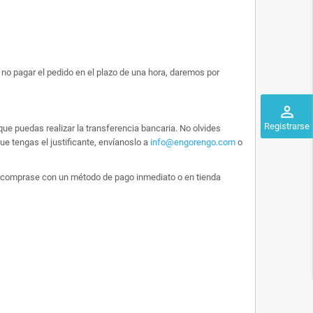
no pagar el pedido en el plazo de una hora, daremos por
perm_identity
Registrarse
ue puedas realizar la transferencia bancaria. No olvides
e tengas el justificante, envíanoslo a
info@engorengo.com
o
 lo comprase con un método de pago inmediato o en tienda